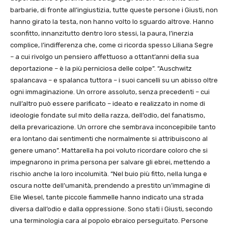
barbarie, di fronte all’ingiustizia, tutte queste persone i Giusti, non
hanno girato la testa, non hanno volto lo sguardo altrove. Hanno
sconfitto, innanzitutto dentro loro stessi, la paura, l’inerzia
complice, l’indifferenza che, come ci ricorda spesso Liliana Segre
– a cui rivolgo un pensiero affettuoso a ottant’anni della sua
deportazione – è la più perniciosa delle colpe”. “Auschwitz
spalancava – e spalanca tuttora – i suoi cancelli su un abisso oltre
ogni immaginazione. Un orrore assoluto, senza precedenti – cui
null’altro può essere parificato – ideato e realizzato in nome di
ideologie fondate sul mito della razza, dell’odio, del fanatismo,
della prevaricazione. Un orrore che sembrava inconcepibile tanto
era lontano dai sentimenti che normalmente si attribuiscono al
genere umano”. Mattarella ha poi voluto ricordare coloro che si
impegnarono in prima persona per salvare gli ebrei, mettendo a
rischio anche la loro incolumità. “Nel buio più fitto, nella lunga e
oscura notte dell’umanità, prendendo a prestito un’immagine di
Elie Wiesel, tante piccole fiammelle hanno indicato una strada
diversa dall’odio e dalla oppressione. Sono stati i Giusti, secondo
una terminologia cara al popolo ebraico perseguitato. Persone