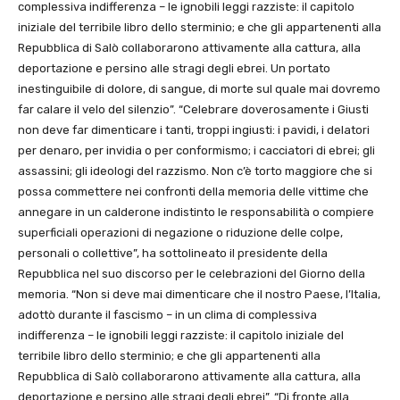
complessiva indifferenza – le ignobili leggi razziste: il capitolo
iniziale del terribile libro dello sterminio; e che gli appartenenti alla
Repubblica di Salò collaborarono attivamente alla cattura, alla
deportazione e persino alle stragi degli ebrei. Un portato
inestinguibile di dolore, di sangue, di morte sul quale mai dovremo
far calare il velo del silenzio”. “Celebrare doverosamente i Giusti
non deve far dimenticare i tanti, troppi ingiusti: i pavidi, i delatori
per denaro, per invidia o per conformismo; i cacciatori di ebrei; gli
assassini; gli ideologi del razzismo. Non c’è torto maggiore che si
possa commettere nei confronti della memoria delle vittime che
annegare in un calderone indistinto le responsabilità o compiere
superficiali operazioni di negazione o riduzione delle colpe,
personali o collettive”, ha sottolineato il presidente della
Repubblica nel suo discorso per le celebrazioni del Giorno della
memoria. “Non si deve mai dimenticare che il nostro Paese, l’Italia,
adottò durante il fascismo – in un clima di complessiva
indifferenza – le ignobili leggi razziste: il capitolo iniziale del
terribile libro dello sterminio; e che gli appartenenti alla
Repubblica di Salò collaborarono attivamente alla cattura, alla
deportazione e persino alle stragi degli ebrei”. “Di fronte alla