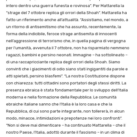
intero dentro una guerra funesta e rovinosa”. Per Mattarella la
“strage del 7 ottobre replica gli orrori della Shoah”. Mattarella ha
fatto un riferimento anche all’attualità. “Assistiamo, nel mondo, a
un ritorno di antisemitismo che ha assunto, recentemente, la
forma della indicibile, feroce strage antisemita di innocenti
nell’aggressione di terrorismo che, in quella pagina di vergogna
per l’umanità, avvenuta il 7 ottobre, non ha risparmiato nemmeno
ragazzi, bambini e persino neonati. Immagine – ha sottolineato –
di una raccapricciante replica degli orrori della Shoah. Siamo
convinti che i giacimenti di odio siano stati ingigantiti da parole e
atti spietati, persino blasfemi”. “La nostra Costituzione dispone
con chiarezza: tutti cittadini sono portatori degli stessi diritti. La
presenza ebraica è stata fondamentale per lo sviluppo dell’Italia
moderna e nella formazione della Repubblica. Le comunità
ebraiche italiane sanno che l’Italia è la loro casa e che la
Repubblica, di cui sono parte integrante, non tollererà, in alcun
modo, minacce, intimidazioni e prepotenze nei loro confronti”.
“Non si deve mai dimenticare – ha continuato Mattarella – che il
nostro Paese, l’Italia, adottò durante il fascismo – in un clima di