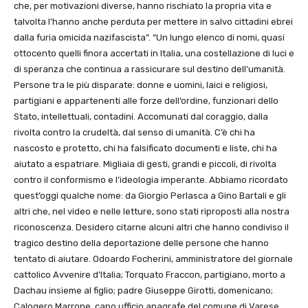
che, per motivazioni diverse, hanno rischiato la propria vita e
talvolta l’hanno anche perduta per mettere in salvo cittadini ebrei
dalla furia omicida nazifascista”. “Un lungo elenco di nomi, quasi
ottocento quelli finora accertati in Italia, una costellazione di luci e
di speranza che continua a rassicurare sul destino dell’umanità.
Persone tra le più disparate: donne e uomini, laici e religiosi,
partigiani e appartenenti alle forze dell’ordine, funzionari dello
Stato, intellettuali, contadini. Accomunati dal coraggio, dalla
rivolta contro la crudeltà, dal senso di umanità. C’è chi ha
nascosto e protetto, chi ha falsificato documenti e liste, chi ha
aiutato a espatriare. Migliaia di gesti, grandi e piccoli, di rivolta
contro il conformismo e l’ideologia imperante. Abbiamo ricordato
quest’oggi qualche nome: da Giorgio Perlasca a Gino Bartali e gli
altri che, nel video e nelle letture, sono stati riproposti alla nostra
riconoscenza. Desidero citarne alcuni altri che hanno condiviso il
tragico destino della deportazione delle persone che hanno
tentato di aiutare. Odoardo Focherini, amministratore del giornale
cattolico Avvenire d’Italia; Torquato Fraccon, partigiano, morto a
Dachau insieme al figlio; padre Giuseppe Girotti, domenicano;
Calogero Marrone, capo ufficio anagrafe del comune di Varese,