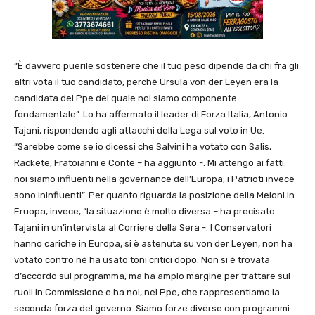
“È davvero puerile sostenere che il tuo peso dipende da chi fra gli
altri vota il tuo candidato, perché Ursula von der Leyen era la
candidata del Ppe del quale noi siamo componente
fondamentale”. Lo ha affermato il leader di Forza Italia, Antonio
Tajani, rispondendo agli attacchi della Lega sul voto in Ue.
“Sarebbe come se io dicessi che Salvini ha votato con Salis,
Rackete, Fratoianni e Conte – ha aggiunto -. Mi attengo ai fatti:
noi siamo influenti nella governance dell’Europa, i Patrioti invece
sono ininfluenti”. Per quanto riguarda la posizione della Meloni in
Eruopa, invece, “la situazione è molto diversa – ha precisato
Tajani in un’intervista al Corriere della Sera -. I Conservatori
hanno cariche in Europa, si è astenuta su von der Leyen, non ha
votato contro né ha usato toni critici dopo. Non si è trovata
d’accordo sul programma, ma ha ampio margine per trattare sui
ruoli in Commissione e ha noi, nel Ppe, che rappresentiamo la
seconda forza del governo. Siamo forze diverse con programmi