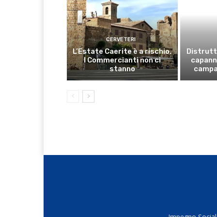
CERVETERI
L’Estate Caerite è a rischio.
Distrutt
I Commercianti non ci
capanno
stanno
campa
Impegno Sociale