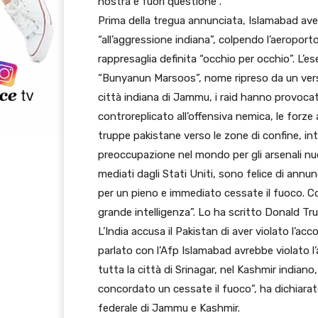
nostra è fuori questione”.
Prima della tregua annunciata, Islamabad avev
“all’aggressione indiana”, colpendo l’aeropor
rappresaglia definita “occhio per occhio”. L’e
“Bunyanun Marsoos”, nome ripreso da un verset
città indiana di Jammu, i raid hanno provoca
controreplicato all’offensiva nemica, le forz
truppe pakistane verso le zone di confine, i
preoccupazione nel mondo per gli arsenali nuc
mediati dagli Stati Uniti, sono felice di ann
per un pieno e immediato cessate il fuoco. Co
grande intelligenza”. Lo ha scritto Donald Tru
L’India accusa il Pakistan di aver violato l’
parlato con l’Afp Islamabad avrebbe violato l
tutta la città di Srinagar, nel Kashmir india
concordato un cessate il fuoco”, ha dichiarat
federale di Jammu e Kashmir.