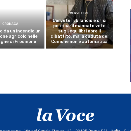
CERVETERI
Cerveteri, bilancio e crisi
CRONACA
politica: il mancato voto
o da un incendio un
sugli equilibri apre il
ne agricolo nelle
dibattito, ma la caduta del
gne di Frosinone
Comune non è automatica
 soc coop - Via del Casale Strozzi, 13 - 00195 Roma RM - Italia - P.