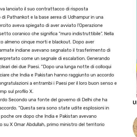
a lanciato il suo contrattacco di risposta
to di Pathankot e la base aerea di Udhampur in una
sercito aveva spiegato di aver avviato l’Operazione
to coranico che significa “muro indistruttibile”. Nella
to almeno cinque morti e blackout. Dopo aver
e armate indiane avevano segnalato il trasferimento di
nterpretato come un segnale di escalation. Generando
leari dei due Paesi. “Dopo una lunga notte di colloqui
unciare che India e Pakistan hanno raggiunto un accordo
ngratulazioni a entrambi i Paesi per il loro buon senso e
mp sul profilo X.
accordo Secondo una fonte del governo di Delhi che ha
U
’accordo. “Questa sera sono state udite esplosioni in
no, poche ore dopo che India e Pakistan avevano
o su X Omar Abdullah, primo ministro del territorio