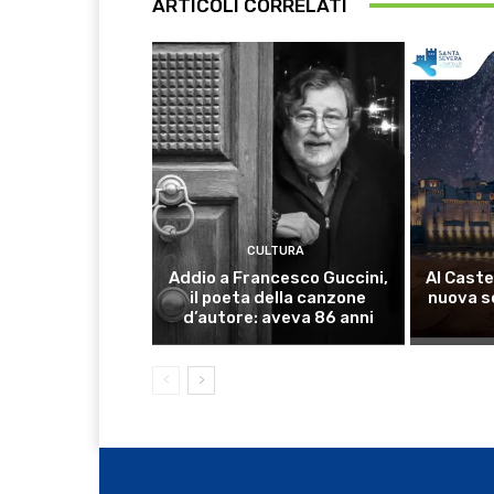
ARTICOLI CORRELATI
CULTURA
Addio a Francesco Guccini,
Al Caste
il poeta della canzone
nuova s
d’autore: aveva 86 anni