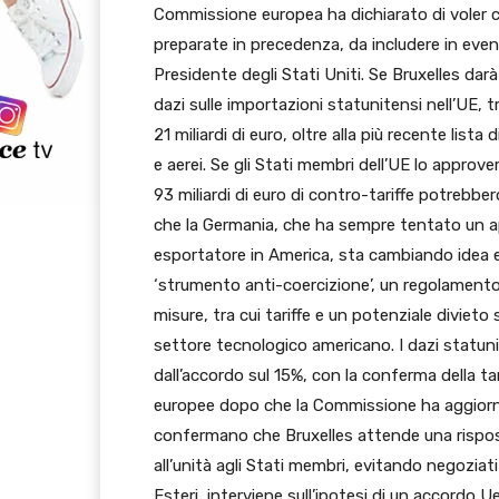
Commissione europea ha dichiarato di voler c
preparate in precedenza, da includere in event
Presidente degli Stati Uniti. Se Bruxelles dar
dazi sulle importazioni statunitensi nell’UE, tra
21 miliardi di euro, oltre alla più recente list
e aerei. Se gli Stati membri dell’UE lo approve
93 miliardi di euro di contro-tariffe potrebber
che la Germania, che ha sempre tentato un ap
esportatore in America, sta cambiando idea e
‘strumento anti-coercizione’, un regolamento
misure, tra cui tariffe e un potenziale divieto
settore tecnologico americano. I dazi statunit
dall’accordo sul 15%, con la conferma della t
europee dopo che la Commissione ha aggiornat
confermano che Bruxelles attende una rispost
all’unità agli Stati membri, evitando negoziati
Esteri, interviene sull’ipotesi di un accordo U