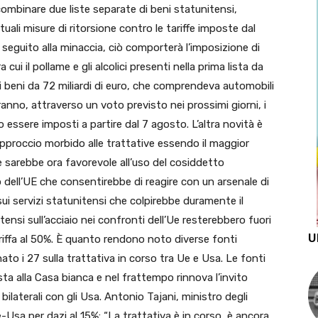
ombinare due liste separate di beni statunitensi,
uali misure di ritorsione contro le tariffe imposte dal
à seguito alla minaccia, ciò comporterà l’imposizione di
 cui il pollame e gli alcolici presenti nella prima lista da
a di beni da 72 miliardi di euro, che comprendeva automobili
ranno, attraverso un voto previsto nei prossimi giorni, i
o essere imposti a partire dal 7 agosto. L’altra novità è
proccio morbido alle trattative essendo il maggior
 sarebbe ora favorevole all’uso del cosiddetto
 dell’UE che consentirebbe di reagire con un arsenale di
 sui servizi statunitensi che colpirebbe duramente il
ensi sull’acciaio nei confronti dell’Ue resterebbero fuori
U
ariffa al 50%. È quanto rendono noto diverse fonti
o i 27 sulla trattativa in corso tra Ue e Usa. Le fonti
a alla Casa bianca e nel frattempo rinnova l’invito
 bilaterali con gli Usa. Antonio Tajani, ministro degli
e-Usa per dazi al 15%: “La trattativa è in corso, è ancora