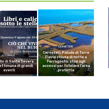
CERVETERI
Cerveteri, Palude di Torre
LITORALE
Flavia chiusa di notte a
llo di Santa Severa
Ferragosto: stop agli
ettimana di grandi
accessi per tutelare l’area
eventi
protetta