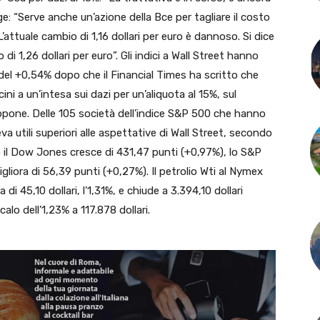
nge: “Serve anche un’azione della Bce per tagliare il costo
’attuale cambio di 1,16 dollari per euro è dannoso. Si dice
di 1,26 dollari per euro”. Gli indici a Wall Street hanno
del +0,54% dopo che il Financial Times ha scritto che
ini a un’intesa sui dazi per un’aliquota al 15%, sul
Giappone. Delle 105 società dell’indice S&P 500 che hanno
leva utili superiori alle aspettative di Wall Street, secondo
l Dow Jones cresce di 431,47 punti (+0,97%), lo S&P
gliora di 56,39 punti (+0,27%). Il petrolio Wti al Nymex
 di 45,10 dollari, l’1,31%, e chiude a 3.394,10 dollari
 calo dell’1,23% a 117.878 dollari.