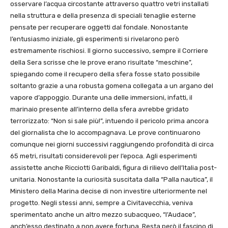
osservare l’acqua circostante attraverso quattro vetri installati
nella struttura e della presenza di speciali tenaglie esterne
pensate per recuperare oggetti dal fondale. Nonostante
l’entusiasmo iniziale, gli esperimenti si rivelarono però
estremamente rischiosi. Il giorno successivo, sempre il Corriere
della Sera scrisse che le prove erano risultate “meschine”,
spiegando come il recupero della sfera fosse stato possibile
soltanto grazie a una robusta gomena collegata a un argano del
vapore d’appoggio. Durante una delle immersioni, infatti, il
marinaio presente all’interno della sfera avrebbe gridato
terrorizzato: “Non si sale più!”, intuendo il pericolo prima ancora
del giornalista che lo accompagnava. Le prove continuarono
comunque nei giorni successivi raggiungendo profondità di circa
65 metri, risultati considerevoli per l’epoca. Agli esperimenti
assistette anche Ricciotti Garibaldi, figura di rilievo dell’Italia post-
unitaria. Nonostante la curiosità suscitata dalla “Palla nautica”, il
Ministero della Marina decise di non investire ulteriormente nel
progetto. Negli stessi anni, sempre a Civitavecchia, veniva
sperimentato anche un altro mezzo subacqueo, “l’Audace”,
anch’esso destinato a non avere fortuna. Resta però il fascino di