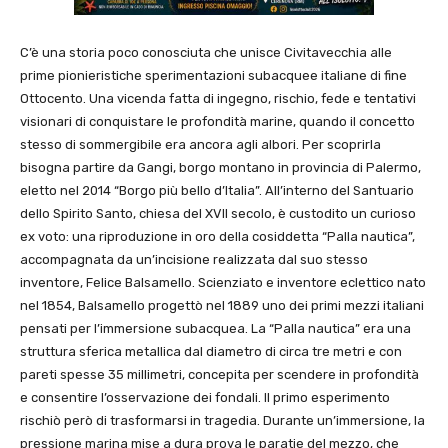
C’è una storia poco conosciuta che unisce Civitavecchia alle
prime pionieristiche sperimentazioni subacquee italiane di fine
Ottocento. Una vicenda fatta di ingegno, rischio, fede e tentativi
visionari di conquistare le profondità marine, quando il concetto
stesso di sommergibile era ancora agli albori. Per scoprirla
bisogna partire da Gangi, borgo montano in provincia di Palermo,
eletto nel 2014 “Borgo più bello d’Italia”. All’interno del Santuario
dello Spirito Santo, chiesa del XVII secolo, è custodito un curioso
ex voto: una riproduzione in oro della cosiddetta “Palla nautica”,
accompagnata da un’incisione realizzata dal suo stesso
inventore, Felice Balsamello. Scienziato e inventore eclettico nato
nel 1854, Balsamello progettò nel 1889 uno dei primi mezzi italiani
pensati per l’immersione subacquea. La “Palla nautica” era una
struttura sferica metallica dal diametro di circa tre metri e con
pareti spesse 35 millimetri, concepita per scendere in profondità
e consentire l’osservazione dei fondali. Il primo esperimento
rischiò però di trasformarsi in tragedia. Durante un’immersione, la
pressione marina mise a dura prova le paratie del mezzo, che