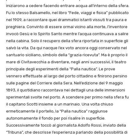
iniziarono a cedere facendo entrare acqua all’interno della sfera.
Fu lo stesso Balsamello, nel libro “Fede, viaggi e fisica” pubblicato
nel 1909, a raccontare quei drammatici istanti vissuti tra paura e
preghiera. Convinto di essere ormai vicino alla morte, l’inventore
invocò Gesù e lo Spirito Santo mentre l’acqua continuava a salire
nella cabina. Solo il recupero della sfera riportata in superficie gli
salvò la vita. Da qui nacque l’ex voto ancora oggi conservato nel
santuario siciliano, simbolo della “grazia ricevuta”. Ma è proprio il
mare di Civitavecchia a diventare, negli anni successivi, il teatro
principale degli esperimenti della “Palla nautica”. Le prove
vennero effettuate al largo del porto cittadino e finirono persino
sulle pagine del Corriere della Sera. Nell’edizione del 9 maggio
1893, il quotidiano raccontava nei dettagli una delle immersioni
sperimentali svolte nel porto. A scendere per primo nella sfera fu
il capitano Scotti insieme a un marinaio. Una volta chiuso
ermeticamente il portello, la “Palla nautica” raggiunse
autonomamente il fondo per poi risalire in superficie.
Successivamente toccò al giornalista Adolfo Rossi, inviato della
“Tribuna”, che descrisse l’esperienza parlando della possibilità di