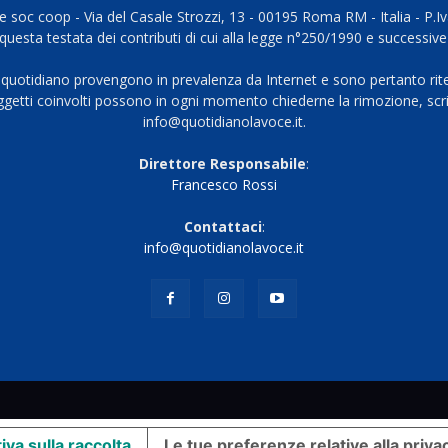
 soc coop - Via del Casale Strozzi, 13 - 00195 Roma RM - Italia - P.
questa testata dei contributi di cui alla legge n°250/1990 e successive
 quotidiano provengono in prevalenza da Internet e sono pertanto rite
oggetti coinvolti possono in ogni momento chiederne la rimozione, scri
info@quotidianolavoce.it.
Direttore Responsabile
:
Francesco Rossi
Contattaci
:
info@quotidianolavoce.it
iva sulla raccolta
Le tue preferenze relative alla priva