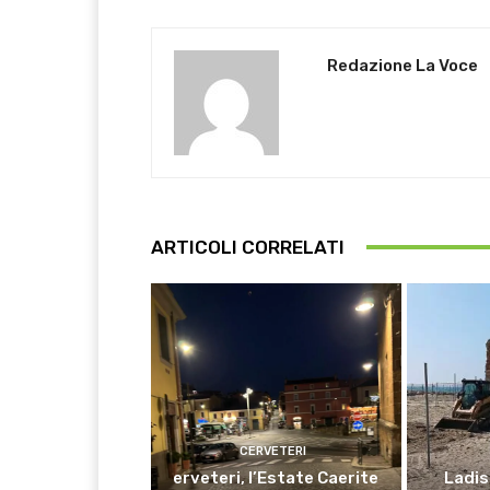
Redazione La Voce
ARTICOLI CORRELATI
CERVETERI
erveteri, l’Estate Caerite
Ladisp