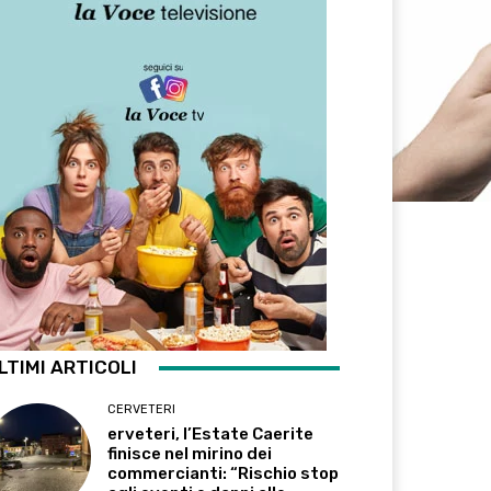
LTIMI ARTICOLI
CERVETERI
erveteri, l’Estate Caerite
finisce nel mirino dei
commercianti: “Rischio stop