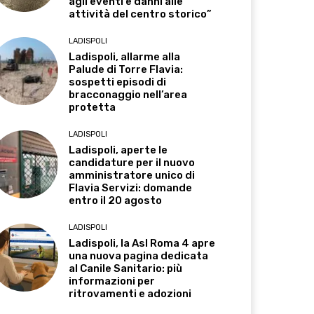
agli eventi e danni alle
attività del centro storico”
LADISPOLI
Ladispoli, allarme alla
Palude di Torre Flavia:
sospetti episodi di
bracconaggio nell’area
protetta
LADISPOLI
Ladispoli, aperte le
candidature per il nuovo
amministratore unico di
Flavia Servizi: domande
entro il 20 agosto
LADISPOLI
Ladispoli, la Asl Roma 4 apre
una nuova pagina dedicata
al Canile Sanitario: più
informazioni per
ritrovamenti e adozioni