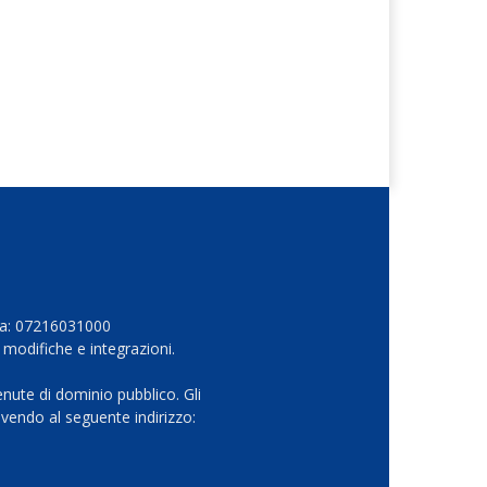
Iva: 07216031000
 modifiche e integrazioni.
nute di dominio pubblico. Gli
vendo al seguente indirizzo: