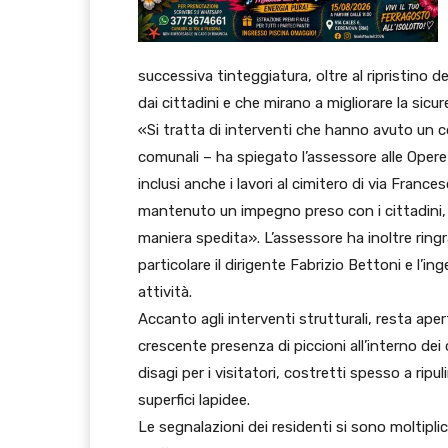
successiva tinteggiatura, oltre al ripristino de
dai cittadini e che mirano a migliorare la sicur
«Si tratta di interventi che hanno avuto un c
comunali – ha spiegato l’assessore alle Opere
inclusi anche i lavori al cimitero di via France
mantenuto un impegno preso con i cittadini, s
maniera spedita». L’assessore ha inoltre ringraz
particolare il dirigente Fabrizio Bettoni e l’i
attività.
Accanto agli interventi strutturali, resta aper
crescente presenza di piccioni all’interno dei
disagi per i visitatori, costretti spesso a ripu
superfici lapidee.
Le segnalazioni dei residenti si sono moltipl