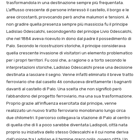
trasformandola in una destinazione sempre più frequentata.
L’afflusso crescente di persone interessò il castello, il borgo e le
aree circostanti, provocando però anche malumori e tensioni. A
non gradire quella presenza sempre più massiccia fu il principe
Ladislao Odescalchi, secondogenito del principe Livio Odescalchi,
che nel 1884 aveva ricevuto in dono dal padre il possedimento di
Palo. Secondo le ricostruzioni storiche, il principe considerava
quella crescente invasione di visitatori un elemento problematico
per i propri territori. Fu così che, a ragione o a torto secondo le
interpretazioni storiche, Ladislao Odescalchi prese una decisione
destinata a lasciare il segno. Venne infatti eliminato il breve tratto
ferroviario che dal casello 46 conduceva direttamente i bagnanti
davanti al castello di Palo. Una scelta che non significò però
l’abbandono del progetto ferroviario, ma una sua trasformazione.
Proprio grazie all’influenza esercitata dal principe, venne
realizzato un nuovo tratto ferroviario monobinario lungo circa
due chilometri. Il percorso collegava la stazione di Palo al centro
di quella che di lì a poco sarebbe diventata Ladispoli, città nata
proprio su iniziativa dello stesso Odescalchi e il cui nome deriva
dall’unione tra Ladislao e il termine greco polis, ovvero città. Un