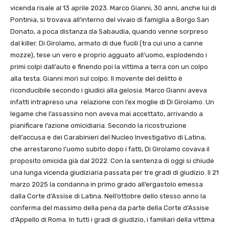
vicenda risale al 13 aprile 2023. Marco Gianni, 30 anni, anche lui di
Pontinia, si trovava all’interno del vivaio di famiglia a Borgo San
Donato, a poca distanza da Sabaudia, quando venne sorpreso
dal killer. Di Girolamo, armato di due fucili (tra cui uno a canne
mozze), tese un vero e proprio agguato all’uomo, esplodendo i
primi colpi dall’auto e finendo poi la vittima a terra con un colpo
alla testa. Gianni morì sul colpo. Il movente del delitto è
riconducibile secondo i giudici alla gelosia. Marco Gianni aveva
infatti intrapreso una relazione con l’ex moglie di Di Girolamo. Un
legame che l’assassino non aveva mai accettato, arrivando a
pianificare l’azione omicidiaria. Secondo la ricostruzione
dell’accusa e dei Carabinieri del Nucleo Investigativo di Latina,
che arrestarono l’uomo subito dopo i fatti, Di Girolamo covava il
proposito omicida già dal 2022. Con la sentenza di oggi si chiude
una lunga vicenda giudiziaria passata per tre gradi di giudizio. Il 21
marzo 2025 la condanna in primo grado all’ergastolo emessa
dalla Corte d’Assise di Latina. Nell’ottobre dello stesso anno la
conferma del massimo della pena da parte della Corte d’Assise
d’Appello di Roma. In tutti i gradi di giudizio, i familiari della vittima