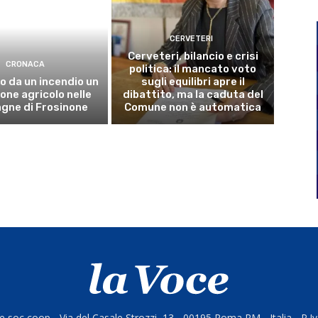
CERVETERI
Cerveteri, bilancio e crisi
CRONACA
politica: il mancato voto
o da un incendio un
sugli equilibri apre il
ne agricolo nelle
dibattito, ma la caduta del
gne di Frosinone
Comune non è automatica
 soc coop - Via del Casale Strozzi, 13 - 00195 Roma RM - Italia - P.