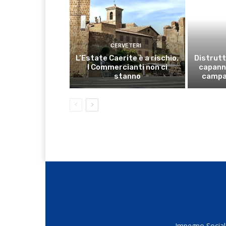
CERVETERI
L’Estate Caerite è a rischio.
Distrutt
I Commercianti non ci
capanno
stanno
campa
Impegno Sociale