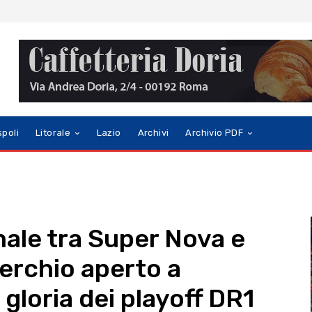
spoli
Litorale
Lazio
Archivi
Archivio PDF
inale tra Super Nova e
 cerchio aperto a
a gloria dei playoff DR1