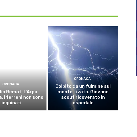
CRONACA
CRONACA
Colpito da un fulmine sul
io Remat. L’Arpa
monte Livata. Giovane
, i terreni non sono
scout ricoverato in
inquinati
ospedale