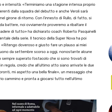
rio e intensità: «Terminiamo una stagione intensa proprio
ferenti dalla squadra del debutto e anche Veroli sarà
l girone di ritorno. Con l’innesto di Rullo, di fatto, si
da battere, noi ovviamente proveremo a ribaltare il
adere di tutto» ha dichiarato coach Roberto Pasquinelli
mentale della serie. Il tecnico della Super Nova ha poi
a: «Ritengo doveroso e giusto fare un plauso ai miei
 buono da settembre scorso a oggi, nonostante alcune
o sempre superato l’ostacolo che si sono trovati di
in regola, credo che all’ultimo atto siano arrivate le due
pronti, mi aspetto una bella finale», un messaggio che
o cammino e pronta a giocarsi tutto nell’ultimo