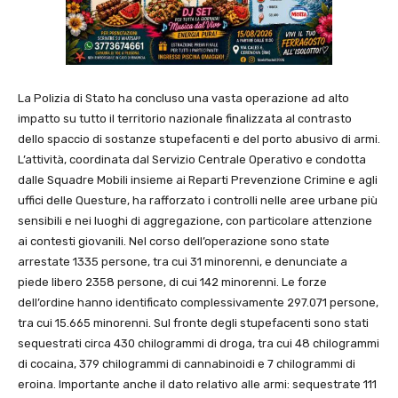
La Polizia di Stato ha concluso una vasta operazione ad alto
impatto su tutto il territorio nazionale finalizzata al contrasto
dello spaccio di sostanze stupefacenti e del porto abusivo di armi.
L’attività, coordinata dal Servizio Centrale Operativo e condotta
dalle Squadre Mobili insieme ai Reparti Prevenzione Crimine e agli
uffici delle Questure, ha rafforzato i controlli nelle aree urbane più
sensibili e nei luoghi di aggregazione, con particolare attenzione
ai contesti giovanili. Nel corso dell’operazione sono state
arrestate 1335 persone, tra cui 31 minorenni, e denunciate a
piede libero 2358 persone, di cui 142 minorenni. Le forze
dell’ordine hanno identificato complessivamente 297.071 persone,
tra cui 15.665 minorenni. Sul fronte degli stupefacenti sono stati
sequestrati circa 430 chilogrammi di droga, tra cui 48 chilogrammi
di cocaina, 379 chilogrammi di cannabinoidi e 7 chilogrammi di
eroina. Importante anche il dato relativo alle armi: sequestrate 111