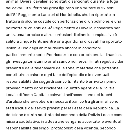
animali. Diversi cavalieri sono stati disarcionati durante la fuga
dei cavalli. Tra i feriti più gravi figurano una militare di 22 anni
dell’8° Reggimento Lancieri di Montebello, che ha riportato la
frattura di alcune costole con perforazione di un polmone, e una
poliziotta di 28 anni del 4° Reggimento a Cavallo, ricoverata per
un trauma toracico e altre contusioni. Il bilancio complessivo è
salito a cinque feriti, mentre una quindicina di cavalli ha riportato
lesioni e uno degli animali risulta ancora in condizioni
particolarmente serie. Per ricostruire con precisione la dinamica,
gli investigatori stanno analizzando numerosi filmati registrati dai
presenti e dalle telecamere della zona, materiale che potrebbe
contribuire a chiarire ogni fase dell’episodio e le eventuali
responsabilità dei soggetti coinvolti. Intanto è arrivato il primo
provvedimento dopo l’incidente. I quattro agenti della Polizia
Locale di Roma Capitale coinvolti nell’accensione dei fuochi
d’artificio che avrebbero innescato il panico tra gli animali sono
stati esclusi dai servizi previsti per la Festa della Repubblica. La
decisione è stata adottata dal comando della Polizia Locale come
misura cautelativa, in attesa che vengano accertate le eventuali
responsabilità dei singoli protagonisti della vicenda. Secondo