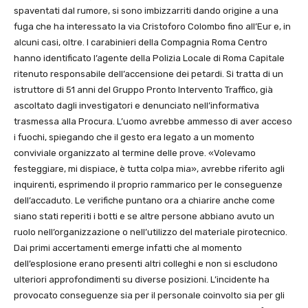
spaventati dal rumore, si sono imbizzarriti dando origine a una
fuga che ha interessato la via Cristoforo Colombo fino all’Eur e, in
alcuni casi, oltre. I carabinieri della Compagnia Roma Centro
hanno identificato l’agente della Polizia Locale di Roma Capitale
ritenuto responsabile dell’accensione dei petardi. Si tratta di un
istruttore di 51 anni del Gruppo Pronto Intervento Traffico, già
ascoltato dagli investigatori e denunciato nell’informativa
trasmessa alla Procura. L’uomo avrebbe ammesso di aver acceso
i fuochi, spiegando che il gesto era legato a un momento
conviviale organizzato al termine delle prove. «Volevamo
festeggiare, mi dispiace, è tutta colpa mia», avrebbe riferito agli
inquirenti, esprimendo il proprio rammarico per le conseguenze
dell’accaduto. Le verifiche puntano ora a chiarire anche come
siano stati reperiti i botti e se altre persone abbiano avuto un
ruolo nell’organizzazione o nell’utilizzo del materiale pirotecnico.
Dai primi accertamenti emerge infatti che al momento
dell’esplosione erano presenti altri colleghi e non si escludono
ulteriori approfondimenti su diverse posizioni. L’incidente ha
provocato conseguenze sia per il personale coinvolto sia per gli