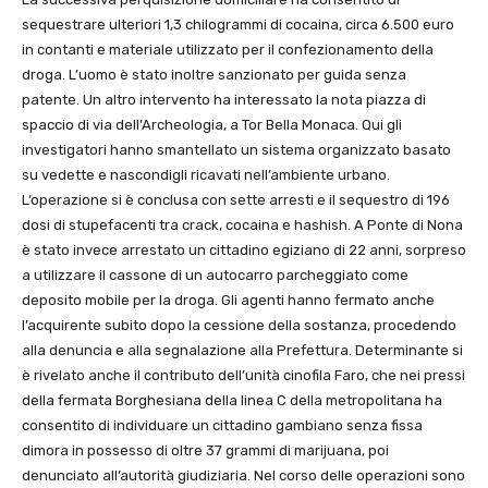
sequestrare ulteriori 1,3 chilogrammi di cocaina, circa 6.500 euro
in contanti e materiale utilizzato per il confezionamento della
droga. L’uomo è stato inoltre sanzionato per guida senza
patente. Un altro intervento ha interessato la nota piazza di
spaccio di via dell’Archeologia, a Tor Bella Monaca. Qui gli
investigatori hanno smantellato un sistema organizzato basato
su vedette e nascondigli ricavati nell’ambiente urbano.
L’operazione si è conclusa con sette arresti e il sequestro di 196
dosi di stupefacenti tra crack, cocaina e hashish. A Ponte di Nona
è stato invece arrestato un cittadino egiziano di 22 anni, sorpreso
a utilizzare il cassone di un autocarro parcheggiato come
deposito mobile per la droga. Gli agenti hanno fermato anche
l’acquirente subito dopo la cessione della sostanza, procedendo
alla denuncia e alla segnalazione alla Prefettura. Determinante si
è rivelato anche il contributo dell’unità cinofila Faro, che nei pressi
della fermata Borghesiana della linea C della metropolitana ha
consentito di individuare un cittadino gambiano senza fissa
dimora in possesso di oltre 37 grammi di marijuana, poi
denunciato all’autorità giudiziaria. Nel corso delle operazioni sono