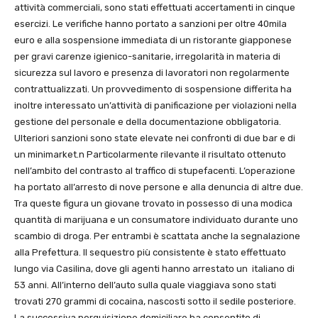
attività commerciali, sono stati effettuati accertamenti in cinque
esercizi. Le verifiche hanno portato a sanzioni per oltre 40mila
euro e alla sospensione immediata di un ristorante giapponese
per gravi carenze igienico-sanitarie, irregolarità in materia di
sicurezza sul lavoro e presenza di lavoratori non regolarmente
contrattualizzati. Un provvedimento di sospensione differita ha
inoltre interessato un’attività di panificazione per violazioni nella
gestione del personale e della documentazione obbligatoria.
Ulteriori sanzioni sono state elevate nei confronti di due bar e di
un minimarket.n Particolarmente rilevante il risultato ottenuto
nell’ambito del contrasto al traffico di stupefacenti. L’operazione
ha portato all’arresto di nove persone e alla denuncia di altre due.
Tra queste figura un giovane trovato in possesso di una modica
quantità di marijuana e un consumatore individuato durante uno
scambio di droga. Per entrambi è scattata anche la segnalazione
alla Prefettura. Il sequestro più consistente è stato effettuato
lungo via Casilina, dove gli agenti hanno arrestato un italiano di
53 anni. All’interno dell’auto sulla quale viaggiava sono stati
trovati 270 grammi di cocaina, nascosti sotto il sedile posteriore.
La successiva perquisizione domiciliare ha consentito di