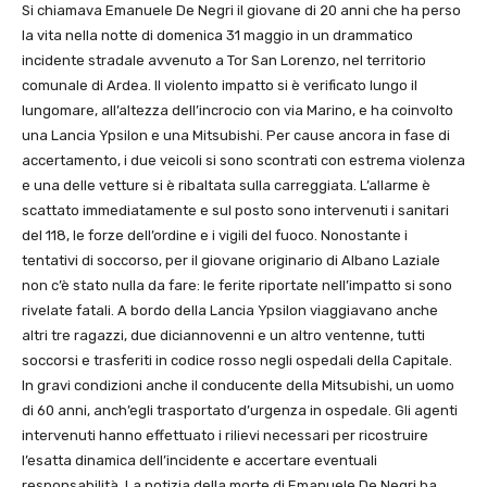
Si chiamava Emanuele De Negri il giovane di 20 anni che ha perso
la vita nella notte di domenica 31 maggio in un drammatico
incidente stradale avvenuto a Tor San Lorenzo, nel territorio
comunale di Ardea. Il violento impatto si è verificato lungo il
lungomare, all’altezza dell’incrocio con via Marino, e ha coinvolto
una Lancia Ypsilon e una Mitsubishi. Per cause ancora in fase di
accertamento, i due veicoli si sono scontrati con estrema violenza
e una delle vetture si è ribaltata sulla carreggiata. L’allarme è
scattato immediatamente e sul posto sono intervenuti i sanitari
del 118, le forze dell’ordine e i vigili del fuoco. Nonostante i
tentativi di soccorso, per il giovane originario di Albano Laziale
non c’è stato nulla da fare: le ferite riportate nell’impatto si sono
rivelate fatali. A bordo della Lancia Ypsilon viaggiavano anche
altri tre ragazzi, due diciannovenni e un altro ventenne, tutti
soccorsi e trasferiti in codice rosso negli ospedali della Capitale.
In gravi condizioni anche il conducente della Mitsubishi, un uomo
di 60 anni, anch’egli trasportato d’urgenza in ospedale. Gli agenti
intervenuti hanno effettuato i rilievi necessari per ricostruire
l’esatta dinamica dell’incidente e accertare eventuali
responsabilità. La notizia della morte di Emanuele De Negri ha