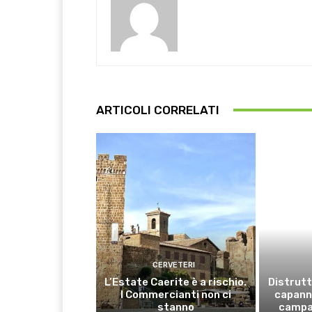
ARTICOLI CORRELATI
CERVETERI
L’Estate Caerite è a rischio.
Distrutt
I Commercianti non ci
capanno
stanno
campa