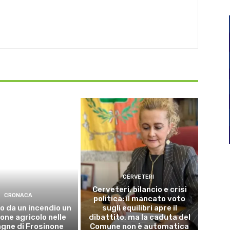
CERVETERI
Cerveteri, bilancio e crisi
CRONACA
politica: il mancato voto
o da un incendio un
sugli equilibri apre il
ne agricolo nelle
dibattito, ma la caduta del
gne di Frosinone
Comune non è automatica