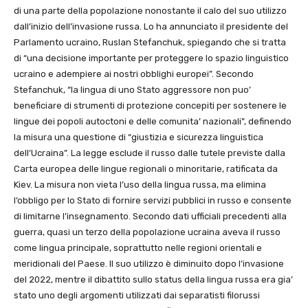
di una parte della popolazione nonostante il calo del suo utilizzo
dall’inizio dell’invasione russa. Lo ha annunciato il presidente del
Parlamento ucraino, Ruslan Stefanchuk, spiegando che si tratta
di “una decisione importante per proteggere lo spazio linguistico
ucraino e adempiere ai nostri obblighi europei”. Secondo
Stefanchuk, “la lingua di uno Stato aggressore non puo’
beneficiare di strumenti di protezione concepiti per sostenere le
lingue dei popoli autoctoni e delle comunita’ nazionali”, definendo
la misura una questione di “giustizia e sicurezza linguistica
dell’Ucraina”. La legge esclude il russo dalle tutele previste dalla
Carta europea delle lingue regionali o minoritarie, ratificata da
Kiev. La misura non vieta l’uso della lingua russa, ma elimina
l’obbligo per lo Stato di fornire servizi pubblici in russo e consente
di limitarne l’insegnamento. Secondo dati ufficiali precedenti alla
guerra, quasi un terzo della popolazione ucraina aveva il russo
come lingua principale, soprattutto nelle regioni orientali e
meridionali del Paese. Il suo utilizzo è diminuito dopo l’invasione
del 2022, mentre il dibattito sullo status della lingua russa era gia’
stato uno degli argomenti utilizzati dai separatisti filorussi