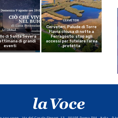
CERVETERI
Cerveteri, Palude di Torre
LITORALE
Flavia chiusa di notte a
llo di Santa Severa
Ferragosto: stop agli
ettimana di grandi
accessi per tutelare l’area
eventi
protetta
 soc coop - Via del Casale Strozzi, 13 - 00195 Roma RM - Italia - P.