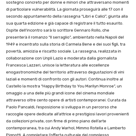
sostegno concreto per donne e minori che attraversano momenti
di particolare vulnerabilità. La giornata proseguirà alle 17 con il
secondo appuntamento della rassegna “Libri e Calici”, giunta alla
sua quarta edizione e già capace di registrare il tutto esaurito.
Ospite dell’incontro sarà lo scrittore Gennaro Rollo, che
presenterà il romanzo “Il serraglio”, ambientato nella Napoli del
1949 e incentrato sulla storia di Carmela Bene e dei suoi figli, tra
povertà, amicizia e riscatto sociale. La rassegna, realizzata in
collaborazione con Unpli Lazio e moderata dalla giornalista
Francesca Lazzeri, unisce la letteratura alle eccellenze
enogastronomiche del territorio attraverso degustazioni di vini
laziali e momenti di confronto con gli autori. Continua inoltre al
Castello la mostra “Happy Birthday to You Marilyn Monroe”, un
omaggio a una delle più grandi icone del cinema mondiale
attraverso oltre cento opere di artisti contemporanei. Curata da
Paolo Pancaldi, l’esposizione si sviluppa in un percorso che
raccoglie opere dedicate all’attrice e prestigiosi lavori provenienti
da collezioni private, con firme di primo piano dell’arte
contemporanea, tra cui Andy Warhol, Mimmo Rotella e Lamberto
Pignotti. A completare l’offerta culturale del complesso