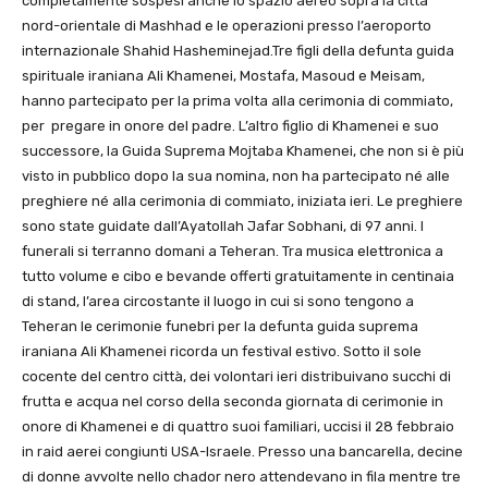
completamente sospesi anche lo spazio aereo sopra la città
nord-orientale di Mashhad e le operazioni presso l’aeroporto
internazionale Shahid Hasheminejad.Tre figli della defunta guida
spirituale iraniana Ali Khamenei, Mostafa, Masoud e Meisam,
hanno partecipato per la prima volta alla cerimonia di commiato,
per pregare in onore del padre. L’altro figlio di Khamenei e suo
successore, la Guida Suprema Mojtaba Khamenei, che non si è più
visto in pubblico dopo la sua nomina, non ha partecipato né alle
preghiere né alla cerimonia di commiato, iniziata ieri. Le preghiere
sono state guidate dall’Ayatollah Jafar Sobhani, di 97 anni. I
funerali si terranno domani a Teheran. Tra musica elettronica a
tutto volume e cibo e bevande offerti gratuitamente in centinaia
di stand, l’area circostante il luogo in cui si sono tengono a
Teheran le cerimonie funebri per la defunta guida suprema
iraniana Ali Khamenei ricorda un festival estivo. Sotto il sole
cocente del centro città, dei volontari ieri distribuivano succhi di
frutta e acqua nel corso della seconda giornata di cerimonie in
onore di Khamenei e di quattro suoi familiari, uccisi il 28 febbraio
in raid aerei congiunti USA-Israele. Presso una bancarella, decine
di donne avvolte nello chador nero attendevano in fila mentre tre