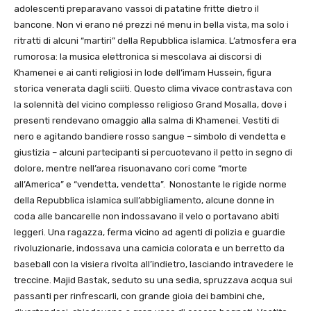
adolescenti preparavano vassoi di patatine fritte dietro il
bancone. Non vi erano né prezzi né menu in bella vista, ma solo i
ritratti di alcuni “martiri” della Repubblica islamica. L’atmosfera era
rumorosa: la musica elettronica si mescolava ai discorsi di
Khamenei e ai canti religiosi in lode dell’imam Hussein, figura
storica venerata dagli sciiti. Questo clima vivace contrastava con
la solennità del vicino complesso religioso Grand Mosalla, dove i
presenti rendevano omaggio alla salma di Khamenei. Vestiti di
nero e agitando bandiere rosso sangue – simbolo di vendetta e
giustizia – alcuni partecipanti si percuotevano il petto in segno di
dolore, mentre nell’area risuonavano cori come “morte
all’America” e “vendetta, vendetta”. Nonostante le rigide norme
della Repubblica islamica sull’abbigliamento, alcune donne in
coda alle bancarelle non indossavano il velo o portavano abiti
leggeri. Una ragazza, ferma vicino ad agenti di polizia e guardie
rivoluzionarie, indossava una camicia colorata e un berretto da
baseball con la visiera rivolta all’indietro, lasciando intravedere le
treccine. Majid Bastak, seduto su una sedia, spruzzava acqua sui
passanti per rinfrescarli, con grande gioia dei bambini che,