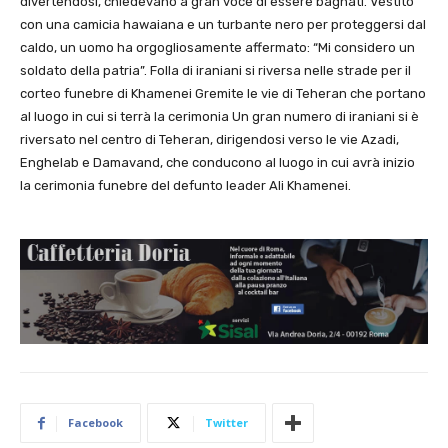
divertendosi, chiedevano a gran voce di essere bagnati. Vestito
con una camicia hawaiana e un turbante nero per proteggersi dal
caldo, un uomo ha orgogliosamente affermato: “Mi considero un
soldato della patria”. Folla di iraniani si riversa nelle strade per il
corteo funebre di Khamenei Gremite le vie di Teheran che portano
al luogo in cui si terrà la cerimonia Un gran numero di iraniani si è
riversato nel centro di Teheran, dirigendosi verso le vie Azadi,
Enghelab e Damavand, che conducono al luogo in cui avrà inizio
la cerimonia funebre del defunto leader Ali Khamenei.
Facebook
Twitter