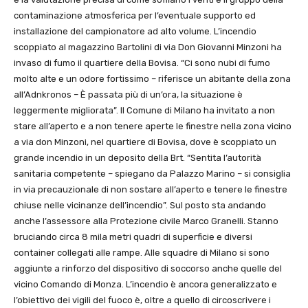
contaminazione atmosferica per l’eventuale supporto ed
installazione del campionatore ad alto volume. L’incendio
scoppiato al magazzino Bartolini di via Don Giovanni Minzoni ha
invaso di fumo il quartiere della Bovisa. “Ci sono nubi di fumo
molto alte e un odore fortissimo – riferisce un abitante della zona
all’Adnkronos – È passata più di un’ora, la situazione è
leggermente migliorata”. Il Comune di Milano ha invitato a non
stare all’aperto e a non tenere aperte le finestre nella zona vicino
a via don Minzoni, nel quartiere di Bovisa, dove è scoppiato un
grande incendio in un deposito della Brt. “Sentita l’autorità
sanitaria competente – spiegano da Palazzo Marino – si consiglia
in via precauzionale di non sostare all’aperto e tenere le finestre
chiuse nelle vicinanze dell’incendio”. Sul posto sta andando
anche l’assessore alla Protezione civile Marco Granelli. Stanno
bruciando circa 8 mila metri quadri di superficie e diversi
container collegati alle rampe. Alle squadre di Milano si sono
aggiunte a rinforzo del dispositivo di soccorso anche quelle del
vicino Comando di Monza. L’incendio è ancora generalizzato e
l’obiettivo dei vigili del fuoco è, oltre a quello di circoscrivere i