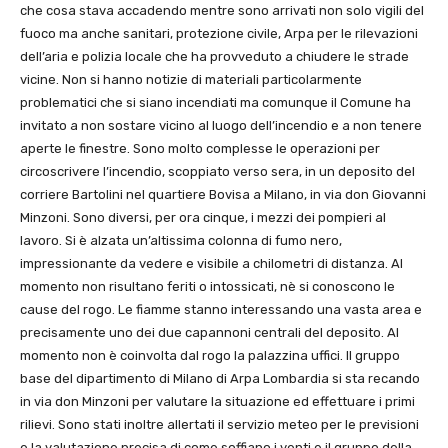
che cosa stava accadendo mentre sono arrivati non solo vigili del
fuoco ma anche sanitari, protezione civile, Arpa per le rilevazioni
dell’aria e polizia locale che ha provveduto a chiudere le strade
vicine. Non si hanno notizie di materiali particolarmente
problematici che si siano incendiati ma comunque il Comune ha
invitato a non sostare vicino al luogo dell’incendio e a non tenere
aperte le finestre. Sono molto complesse le operazioni per
circoscrivere l’incendio, scoppiato verso sera, in un deposito del
corriere Bartolini nel quartiere Bovisa a Milano, in via don Giovanni
Minzoni. Sono diversi, per ora cinque, i mezzi dei pompieri al
lavoro. Si è alzata un’altissima colonna di fumo nero,
impressionante da vedere e visibile a chilometri di distanza. Al
momento non risultano feriti o intossicati, nè si conoscono le
cause del rogo. Le fiamme stanno interessando una vasta area e
precisamente uno dei due capannoni centrali del deposito. Al
momento non è coinvolta dal rogo la palazzina uffici. Il gruppo
base del dipartimento di Milano di Arpa Lombardia si sta recando
in via don Minzoni per valutare la situazione ed effettuare i primi
rilievi. Sono stati inoltre allertati il servizio meteo per le previsioni
e la valutazione precisa di come soffiano i venti e il gruppo della