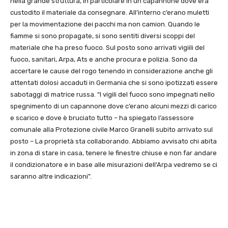
nella grande struttura, in particolare in un capannone dove era
custodito il materiale da consegnare. All’interno c’erano muletti
per la movimentazione dei pacchi ma non camion. Quando le
fiamme si sono propagate, si sono sentiti diversi scoppi del
materiale che ha preso fuoco. Sul posto sono arrivati vigiili del
fuoco, sanitari, Arpa, Ats e anche procura e polizia. Sono da
accertare le cause del rogo tenendo in considerazione anche gli
attentati dolosi accaduti in Germania che si sono ipotizzati essere
sabotaggi di matrice russa. “I vigili del fuoco sono impegnati nello
spegnimento di un capannone dove c’erano alcuni mezzi di carico
e scarico e dove è bruciato tutto – ha spiegato l’assessore
comunale alla Protezione civile Marco Granelli subito arrivato sul
posto – La proprietà sta collaborando. Abbiamo avvisato chi abita
in zona di stare in casa, tenere le finestre chiuse e non far andare
il condizionatore e in base alle misurazioni dell’Arpa vedremo se ci
saranno altre indicazioni”.