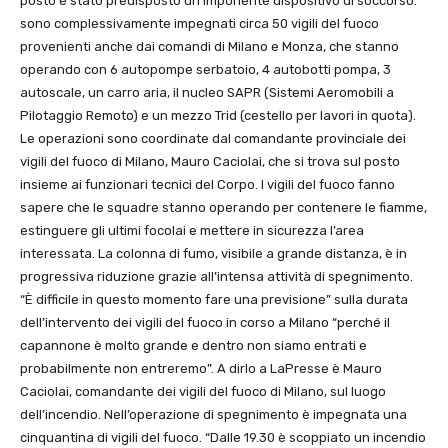
posto è stato predisposto un imponente dispositivo di soccorso:
sono complessivamente impegnati circa 50 vigili del fuoco
provenienti anche dai comandi di Milano e Monza, che stanno
operando con 6 autopompe serbatoio, 4 autobotti pompa, 3
autoscale, un carro aria, il nucleo SAPR (Sistemi Aeromobili a
Pilotaggio Remoto) e un mezzo Trid (cestello per lavori in quota).
Le operazioni sono coordinate dal comandante provinciale dei
vigili del fuoco di Milano, Mauro Caciolai, che si trova sul posto
insieme ai funzionari tecnici del Corpo. I vigili del fuoco fanno
sapere che le squadre stanno operando per contenere le fiamme,
estinguere gli ultimi focolai e mettere in sicurezza l’area
interessata. La colonna di fumo, visibile a grande distanza, è in
progressiva riduzione grazie all’intensa attività di spegnimento.
“È difficile in questo momento fare una previsione” sulla durata
dell’intervento dei vigili del fuoco in corso a Milano “perché il
capannone è molto grande e dentro non siamo entrati e
probabilmente non entreremo”. A dirlo a LaPresse è Mauro
Caciolai, comandante dei vigili del fuoco di Milano, sul luogo
dell’incendio. Nell’operazione di spegnimento è impegnata una
cinquantina di vigili del fuoco. “Dalle 19.30 è scoppiato un incendio