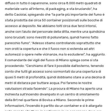
diffuso in tutto il capannone, sono circa 8.000 metri quadrati di
materiale vario all’interno, di packaging, e sta bruciando”, ha
detto Caciolai, spiegando che “la parte più importante del fumo è
stata prodotta dai circa 50 container posizionati sulle bocche di
accesso al deposito. Ne abbiamo tolti circa due terzi intonsi,
anche con l’aiuto del personale della ditta, mentre una quindicina
sono bruciati: sono rivestiti di poliuretano, quindi hanno fatto
parecchio fumo”. “Adesso stiamo controllando soprattutto che
non crolli la copertura e che il fuoco non si estenda ad altri
automezzi o opere nelle vicinanze, ma lo escluderei”, ha aggiunto.
Il comandante dei vigili del fuoco di Milano spiega come si sta
procedendo: “Cerchiamo di fare il possibile dall’esterno, tenendo
conto che tutti gli accessi sono sormontati da una copertura di
quasi 5 metri di profondità, quindi dobbiamo stare a una decina di
metri di distanza per buttare acqua. Poi faremo le nostre
valutazioni strada facendo”. La procura di Milano ha aperto una
inchiesta sull’incendio divampato in un centro di smistamento
della Brt nel quartiere di Bovisa a Milano. Secondo le prime
informazioni, l’incendio è partito da un container e si è allargato