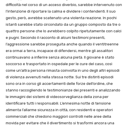
difficoltà nel corso di un acceso diverbio, sarebbe intervenuto con
l’intenzione di riportare la calma e dividere i contendenti. Il suo
gesto, però, avrebbe scatenato una violenta reazione. In pochi
istanti sarebbe stato circondato da un gruppo composto da tre o
quattro persone che lo avrebbero colpito ripetutamente con calci
e pugni. Secondo il racconto di alcuni testimoni presenti,
l’aggressione sarebbe proseguita anche quando il ventitreenne
era ormai a terra, incapace di difendersi, mentre gli assalitori
continuavano a infierire senza alcuna pietà. Il giovane è stato
soccorso e trasportato in ospedale per le cure del caso, così
come un’altra persona rimasta coinvolta in uno degli altri episodi
di violenza avvenuti nella stessa notte. Sui tre distinti episodi
sono ora in corso gli accertamenti delle forze dell’ordine, che
stanno raccogliendo le testimonianze dei presenti e analizzando
le immagini dei sistemi di videosorveglianza della zona per
identificare tutti i responsabili. L’ennesima notte di tensione
alimenta l’allarme sicurezza in città, con residenti e operatori
commerciali che chiedono maggiori controlli nelle aree della
movida per evitare che il divertimento si trasformi ancora una