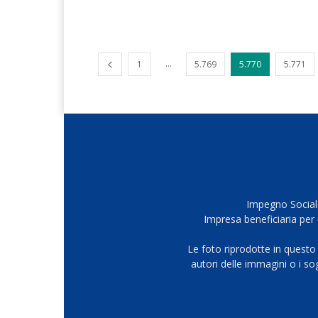
...
1
5.769
5.770
5.771
Impegno Sociale
Impresa beneficiaria per 
Le foto riprodotte in questo
autori delle immagini o i s