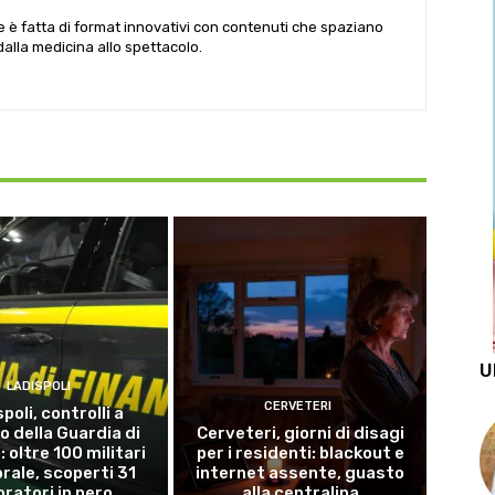
le è fatta di format innovativi con contenuti che spaziano
 dalla medicina allo spettacolo.
U
LADISPOLI
CERVETERI
poli, controlli a
o della Guardia di
Cerveteri, giorni di disagi
 oltre 100 militari
per i residenti: blackout e
torale, scoperti 31
internet assente, guasto
oratori in nero
alla centralina