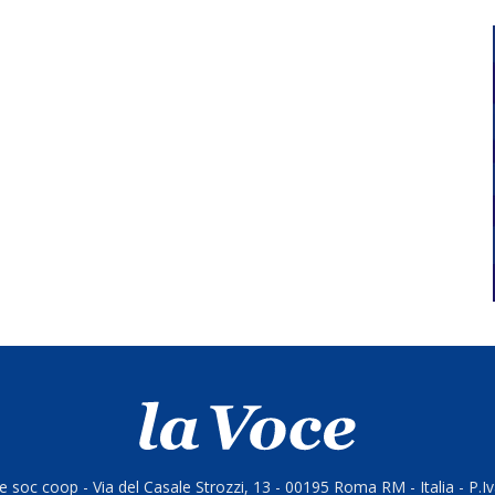
 soc coop - Via del Casale Strozzi, 13 - 00195 Roma RM - Italia - P.