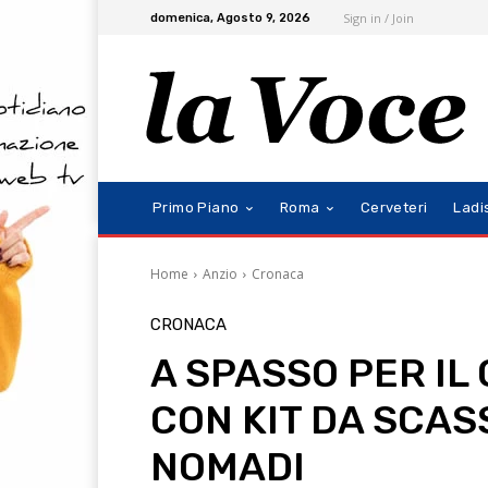
Sign in / Join
domenica, Agosto 9, 2026
Primo Piano
Roma
Cerveteri
Ladi
Home
Anzio
Cronaca
CRONACA
A SPASSO PER IL
CON KIT DA SCAS
NOMADI