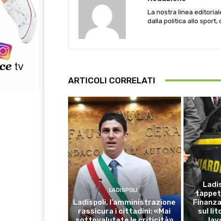
La nostra linea editoria
dalla politica allo sport,
ARTICOLI CORRELATI
Ladis
LADISPOLI
tappet
Ladispoli, l’amministrazione
Finanza:
rassicura i cittadini: «Mai
sul li
sottovalutate le criticità»
lav