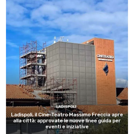
LADISPOLI
Ladispoli, il Cine-Teatro Massimo Freccia apre
alla città: approvate le nuove linee guida per
eventi e iniziative