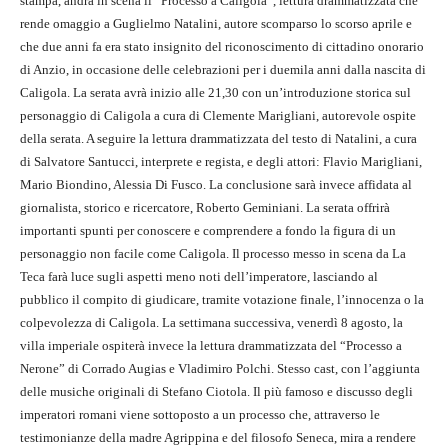
stampa, andrà in scena il “Processo a Caligola”, lettura drammatizzata che
rende omaggio a Guglielmo Natalini, autore scomparso lo scorso aprile e
che due anni fa era stato insignito del riconoscimento di cittadino onorario
di Anzio, in occasione delle celebrazioni per i duemila anni dalla nascita di
Caligola. La serata avrà inizio alle 21,30 con un’introduzione storica sul
personaggio di Caligola a cura di Clemente Marigliani, autorevole ospite
della serata. A seguire la lettura drammatizzata del testo di Natalini, a cura
di Salvatore Santucci, interprete e regista, e degli attori: Flavio Marigliani,
Mario Biondino, Alessia Di Fusco. La conclusione sarà invece affidata al
giornalista, storico e ricercatore, Roberto Geminiani. La serata offrirà
importanti spunti per conoscere e comprendere a fondo la figura di un
personaggio non facile come Caligola. Il processo messo in scena da La
Teca farà luce sugli aspetti meno noti dell’imperatore, lasciando al
pubblico il compito di giudicare, tramite votazione finale, l’innocenza o la
colpevolezza di Caligola. La settimana successiva, venerdì 8 agosto, la
villa imperiale ospiterà invece la lettura drammatizzata del “Processo a
Nerone” di Corrado Augias e Vladimiro Polchi. Stesso cast, con l’aggiunta
delle musiche originali di Stefano Ciotola. Il più famoso e discusso degli
imperatori romani viene sottoposto a un processo che, attraverso le
testimonianze della madre Agrippina e del filosofo Seneca, mira a rendere