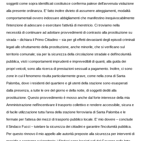
soggetti come sopra identificati costituisce conferma palese dell’avvenuta violazione
alla presente ordinanza. E’ fatto inoltre divieto di assumere atteggiamenti, modalità
comportamentali ovvero indossare abbigliamenti che manifestino inequivocabilmente
l’intenzione di adescare o esercitare l’attività di meretricio. Ci troviamo nella
necessità di continuare ad adottare provvedimenti di contrasto alla prostituzione su
strada – dichiara il Primo Cittadino – sia per gli effetti devastanti degli episodi criminali
legati allo sfruttamento della prostituzione, anche minorile, che si verificano sul
territorio comunale; sia per la sicurezza della circolazione stradale e dell’incolumità
pubblica, visti i comportamenti imprudenti e imprevedibili di quanti, alla guida dei
propri veicoli, sono alla ricerca di prestazioni sessuali a pagamento. Inoltre, ci sono
zone in cui il fenomeno risulta particolarmente grave, come nella zona di Santa
Palomba, dove i residenti del quartiere e gli utenti della stazione sono esasperati
dalla presenza, a tutte le ore del giorno e della notte, di soggetti dediti alla
prostituzione. Questo provvedimento è mosso anche dal forte interesse della mia
Amministrazione nell’incentivare il trasporto collettivo e rendere accessibile, sicura e
di facile utilizzazione tutta l’area della stazione ferroviaria di Santa Palomba e le
fermate per l’attesa dei mezzi di trasporto pubblico locale. E’ mio dovere – conclude
il Sindaco Fucci – tutelare la sicurezza dei cittadini e garantire l’incolumità pubblica.
Per questo rinnovo il mio appello alle autorità preposte alla sicurezza per interventi di