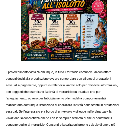
Il provvedimento vieta “a chiunque, in tutto il territorio comunale, di contattare
soggetti dediti alla prostituzione ovvero concordare con gli stessi prestazioni
sessuali a pagamento, oppure intrattenersi, anche solo per chiedere informazioni,
con soggetti che esercitano l’attività di meretricio su strada o che per
l’atteggiamento, ovvero per l’abbigliamento o le modalità comportamentali,
manifestano comunque l’intenzione di esercitare l’attività consistente in prestazioni
sessuali. Se l’interessato è a bordo di un veicolo – si legge nell’ordinanza – la
violazione si concretizza anche con la semplice fermata al fine di contattare il
soggetto dedito al meretricio. Consentire la salita sul proprio veicolo di uno o più