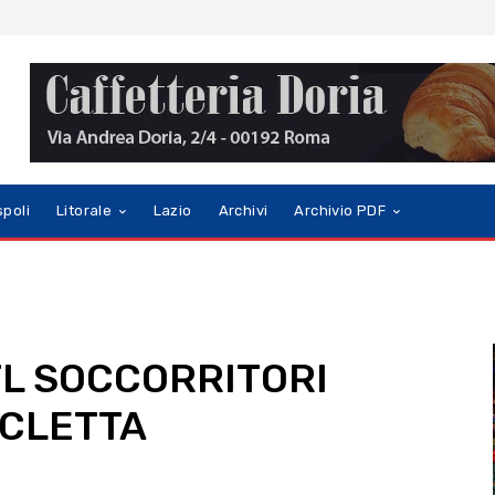
spoli
Litorale
Lazio
Archivi
Archivio PDF
TL SOCCORRITORI
ICLETTA