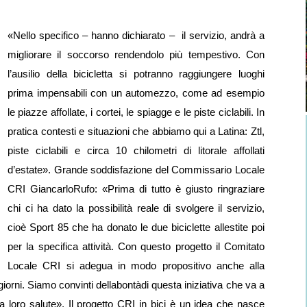
«Nello specifico – hanno dichiarato – il servizio, andrà a
migliorare il soccorso rendendolo più tempestivo. Con
l’ausilio della bicicletta si potranno raggiungere luoghi
prima impensabili con un automezzo, come ad esempio
le piazze affollate, i cortei, le spiagge e le piste ciclabili. In
pratica contesti e situazioni che abbiamo qui a Latina: Ztl,
piste ciclabili e circa 10 chilometri di litorale affollati
d’estate». Grande soddisfazione del Commissario Locale
CRI GiancarloRufo: «Prima di tutto è giusto ringraziare
chi ci ha dato la possibilità reale di svolgere il servizio,
cioè Sport 85 che ha donato le due biciclette allestite poi
per la specifica attività. Con questo progetto il Comitato
Locale CRI si adegua in modo propositivo anche alla
i giorni. Siamo convinti dellabontàdi questa iniziativa che va a
la loro salute». Il progetto CRI in bici è un idea che nasce