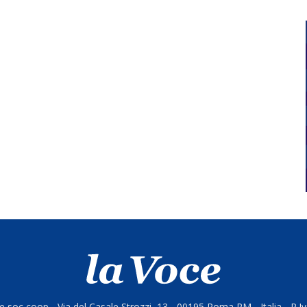
 soc coop - Via del Casale Strozzi, 13 - 00195 Roma RM - Italia - P.