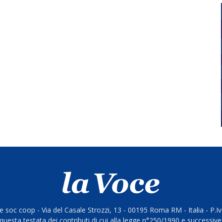
 soc coop - Via del Casale Strozzi, 13 - 00195 Roma RM - Italia - P.
questa testata dei contributi di cui alla legge n°250/1990 e successive