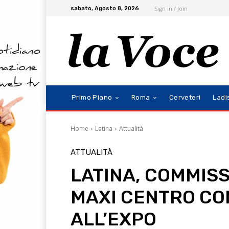
Sign in / Join
sabato, Agosto 8, 2026
Primo Piano
Roma
Cerveteri
Ladi
Home
Latina
Attualità
ATTUALITÀ
LATINA, COMMISS
MAXI CENTRO CO
ALL’EXPO