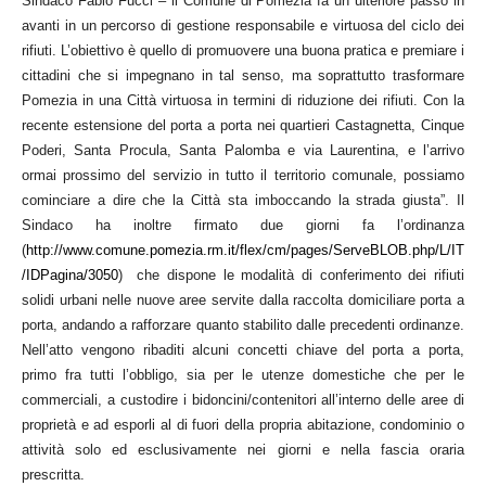
Sindaco Fabio Fucci – il Comune di Pomezia fa un ulteriore passo in
avanti in un percorso di gestione responsabile e virtuosa del ciclo dei
rifiuti. L’obiettivo è quello di promuovere una buona pratica e premiare i
cittadini che si impegnano in tal senso, ma soprattutto trasformare
Pomezia in una Città virtuosa in termini di riduzione dei rifiuti. Con la
recente estensione del porta a porta nei quartieri Castagnetta, Cinque
Poderi, Santa Procula, Santa Palomba e via Laurentina, e l’arrivo
ormai prossimo del servizio in tutto il territorio comunale, possiamo
cominciare a dire che la Città sta imboccando la strada giusta”. Il
Sindaco ha inoltre firmato due giorni fa l’ordinanza
(
http://www.comune.pomezia.rm.it/flex/cm/pages/ServeBLOB.php/L/IT
/IDPagina/3050
) che dispone le modalità di conferimento dei rifiuti
solidi urbani nelle nuove aree servite dalla raccolta domiciliare porta a
porta, andando a rafforzare quanto stabilito dalle precedenti ordinanze.
Nell’atto vengono ribaditi alcuni concetti chiave del porta a porta,
primo fra tutti l’obbligo, sia per le utenze domestiche che per le
commerciali, a custodire i bidoncini/contenitori all’interno delle aree di
proprietà e ad esporli al di fuori della propria abitazione, condominio o
attività solo ed esclusivamente nei giorni e nella fascia oraria
prescritta.