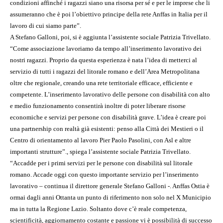
condizioni affinché i ragazzi siano una risorsa per sé e per le imprese che li
assumeranno che è poi l’obiettivo principe della rete Anffas in Italia per il
lavoro di cui siamo parte”.
A Stefano Galloni, poi, si è aggiunta l’assistente sociale Patrizia Trivellato.
“Come associazione lavoriamo da tempo all’inserimento lavorativo dei
nostri ragazzi. Proprio da questa esperienza è nata l’idea di metterci al
servizio di tutti i ragazzi del litorale romano e dell’Area Metropolitana
oltre che regionale, creando una rete territoriale efficace, efficiente e
competente. L’inserimento lavorativo delle persone con disabilità con alto
e medio funzionamento consentirà inoltre di poter liberare risorse
economiche e servizi per persone con disabilità grave. L’idea è creare poi
una partnership con realtà già esistenti: penso alla Città dei Mestieri o il
Centro di orientamento al lavoro Pier Paolo Pasolini, con Asl e altre
importanti strutture”., spiega l’assistente sociale Patrizia Trivellato.
“Accadde per i primi servizi per le persone con disabilità sul litorale
romano. Accade oggi con questo importante servizio per l’inserimento
lavorativo – continua il direttore generale Stefano Galloni -. Anffas Ostia è
ormai dagli anni Ottanta un punto di riferimento non solo nel X Municipio
ma in tutta la Regione Lazio. Soltanto dove c’è reale competenza,
scientificità, aggiornamento costante e passione vi è possibilità di successo