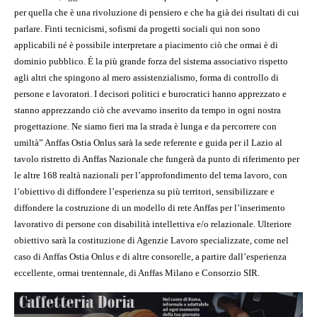
per quella che è una rivoluzione di pensiero e che ha già dei risultati di cui
parlare. Finti tecnicismi, sofismi da progetti sociali qui non sono
applicabili né è possibile interpretare a piacimento ciò che ormai è di
dominio pubblico. È la più grande forza del sistema associativo rispetto
agli altri che spingono al mero assistenzialismo, forma di controllo di
persone e lavoratori. I decisori politici e burocratici hanno apprezzato e
stanno apprezzando ciò che avevamo inserito da tempo in ogni nostra
progettazione. Ne siamo fieri ma la strada è lunga e da percorrere con
umiltà” Anffas Ostia Onlus sarà la sede referente e guida per il Lazio al
tavolo ristretto di Anffas Nazionale che fungerà da punto di riferimento per
le altre 168 realtà nazionali per l’approfondimento del tema lavoro, con
l’obiettivo di diffondere l’esperienza su più territori, sensibilizzare e
diffondere la costruzione di un modello di rete Anffas per l’inserimento
lavorativo di persone con disabilità intellettiva e/o relazionale. Ulteriore
obiettivo sarà la costituzione di Agenzie Lavoro specializzate, come nel
caso di Anffas Ostia Onlus e di altre consorelle, a partire dall’esperienza
eccellente, ormai trentennale, di Anffas Milano e Consorzio SIR.