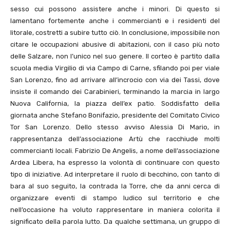
sesso cui possono assistere anche i minori. Di questo si
lamentano fortemente anche i commercianti e i residenti del
litorale, costretti a subire tutto ciò. In conclusione, impossibile non
citare le occupazioni abusive di abitazioni, con il caso più noto
delle Salzare, non l’unico nel suo genere. Il corteo è partito dalla
scuola media Virgilio di via Campo di Carne, sfilando poi per viale
San Lorenzo, fino ad arrivare all’incrocio con via dei Tassi, dove
insiste il comando dei Carabinieri, terminando la marcia in largo
Nuova California, la piazza dell’ex patio. Soddisfatto della
giornata anche Stefano Bonifazio, presidente del Comitato Civico
Tor San Lorenzo. Dello stesso avviso Alessia Di Mario, in
rappresentanza dell’associazione Artù che racchiude molti
commercianti locali. Fabrizio De Angelis, a nome dell’associazione
Ardea Libera, ha espresso la volontà di continuare con questo
tipo di iniziative. Ad interpretare il ruolo di becchino, con tanto di
bara al suo seguito, la contrada la Torre, che da anni cerca di
organizzare eventi di stampo ludico sul territorio e che
nell’occasione ha voluto rappresentare in maniera colorita il
significato della parola lutto. Da qualche settimana, un gruppo di