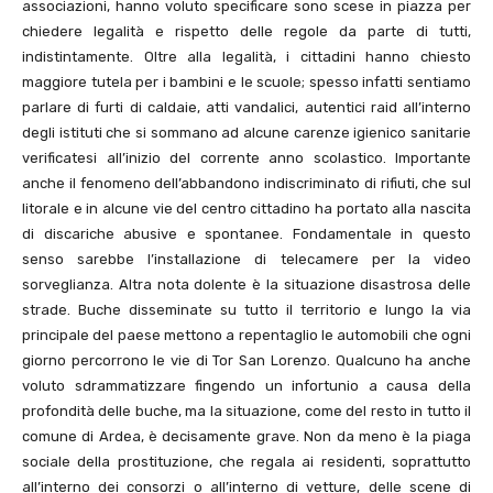
associazioni, hanno voluto specificare sono scese in piazza per
chiedere legalità e rispetto delle regole da parte di tutti,
indistintamente. Oltre alla legalità, i cittadini hanno chiesto
maggiore tutela per i bambini e le scuole; spesso infatti sentiamo
parlare di furti di caldaie, atti vandalici, autentici raid all’interno
degli istituti che si sommano ad alcune carenze igienico sanitarie
verificatesi all’inizio del corrente anno scolastico. Importante
anche il fenomeno dell’abbandono indiscriminato di rifiuti, che sul
litorale e in alcune vie del centro cittadino ha portato alla nascita
di discariche abusive e spontanee. Fondamentale in questo
senso sarebbe l’installazione di telecamere per la video
sorveglianza. Altra nota dolente è la situazione disastrosa delle
strade. Buche disseminate su tutto il territorio e lungo la via
principale del paese mettono a repentaglio le automobili che ogni
giorno percorrono le vie di Tor San Lorenzo. Qualcuno ha anche
voluto sdrammatizzare fingendo un infortunio a causa della
profondità delle buche, ma la situazione, come del resto in tutto il
comune di Ardea, è decisamente grave. Non da meno è la piaga
sociale della prostituzione, che regala ai residenti, soprattutto
all’interno dei consorzi o all’interno di vetture, delle scene di