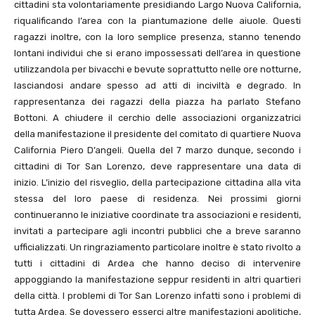
cittadini sta volontariamente presidiando Largo Nuova California,
riqualificando l’area con la piantumazione delle aiuole. Questi
ragazzi inoltre, con la loro semplice presenza, stanno tenendo
lontani individui che si erano impossessati dell’area in questione
utilizzandola per bivacchi e bevute soprattutto nelle ore notturne,
lasciandosi andare spesso ad atti di inciviltà e degrado. In
rappresentanza dei ragazzi della piazza ha parlato Stefano
Bottoni. A chiudere il cerchio delle associazioni organizzatrici
della manifestazione il presidente del comitato di quartiere Nuova
California Piero D’angeli. Quella del 7 marzo dunque, secondo i
cittadini di Tor San Lorenzo, deve rappresentare una data di
inizio. L’inizio del risveglio, della partecipazione cittadina alla vita
stessa del loro paese di residenza. Nei prossimi giorni
continueranno le iniziative coordinate tra associazioni e residenti,
invitati a partecipare agli incontri pubblici che a breve saranno
ufficializzati. Un ringraziamento particolare inoltre è stato rivolto a
tutti i cittadini di Ardea che hanno deciso di intervenire
appoggiando la manifestazione seppur residenti in altri quartieri
della città. I problemi di Tor San Lorenzo infatti sono i problemi di
tutta Ardea. Se dovessero esserci altre manifestazioni apolitiche,