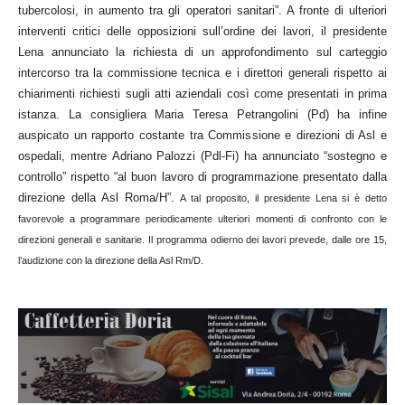
tubercolosi, in aumento tra gli operatori sanitari”. A fronte di ulteriori
interventi critici delle opposizioni sull’ordine dei lavori, il presidente
Lena annunciato la richiesta di un approfondimento sul carteggio
intercorso tra la commissione tecnica e i direttori generali rispetto ai
chiarimenti richiesti sugli atti aziendali così come presentati in prima
istanza. La consigliera Maria Teresa Petrangolini (Pd) ha infine
auspicato un rapporto costante tra Commissione e direzioni di Asl e
ospedali, mentre Adriano Palozzi (Pdl-Fi) ha annunciato “sostegno e
controllo” rispetto “al buon lavoro di programmazione presentato dalla
direzione della Asl Roma/H”.
A tal proposito, il presidente Lena si è detto
favorevole a programmare periodicamente ulteriori momenti di confronto con le
direzioni generali e sanitarie. Il programma odierno dei lavori prevede, dalle ore 15,
l’audizione con la direzione della Asl Rm/D.