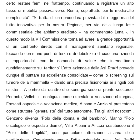
certo restare fermi nel frattempo, continuando a registrare un alto
tasso di mobilità passiva verso Roma, soprattutto per le medio-alte
complessità”. “Si tratta di una procedura prevista dalla legge ma del
tutto innovativa per la nostra Regione, per via della lunga fase
commissariale che abbiamo ereditato – ha commentato Lena -. In
questo modo la VII Commissione torna ad avere la grande opportunità
di un confronto diretto con il management sanitario regionale,
toccando con mano punti di forza e di debolezza di ciascuna azienda
e rapportandoli con la domanda di salute che intercettiamo
quotidianamente sul territorio” L’atto aziendale della Asl Rm/H prevede
dunque di puntare su eccellenze consolidate – come lo screening sul
tumore della mammella – dando una precisa fisionomia ai singoli poli
esistenti. A partire dai quattro che sono già sede di pronto soccorso.
Pertanto, Velletri si configura come ospedale a vocazione chirurgica,
Frascati ospedale a vocazione medica, Albano e Anzio si presentano
come strutture “generaliste” del tutto autonome. Tra gli altri nosocomi,
Genzano diventa “Polo della donna e del bambino”, Marino “Polo
oncologico e ospedale diurno”, Villa Albani e Ariccia costituiscono il
“Polo delle fragilità”, con particolare attenzione all’area della
riabilitazione. Complessivamente l’atto aziendale della Asl Rm/H