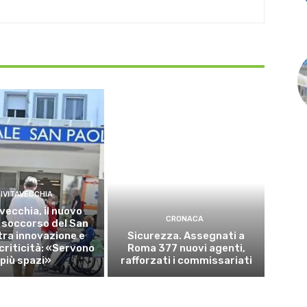
IVITAVECCHIA
vecchia, il nuovo
CRONACA
 soccorso del San
tra innovazione e
Sicurezza. Assegnati a
criticità: «Servono
Roma 377 nuovi agenti,
più spazi»
rafforzati i commissariati