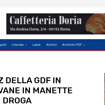
spoli
Litorale
Lazio
Archivi
Archivio PDF
Z DELLA GDF IN
VANE IN MANETTE
I DROGA