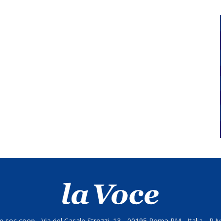
 soc coop - Via del Casale Strozzi, 13 - 00195 Roma RM - Italia - P.