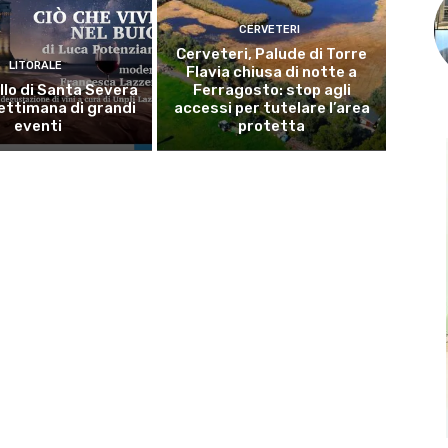
CERVETERI
Cerveteri, Palude di Torre
LITORALE
Flavia chiusa di notte a
llo di Santa Severa
Ferragosto: stop agli
ettimana di grandi
accessi per tutelare l’area
eventi
protetta