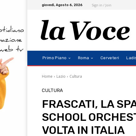
Sign in / Join
giovedì, Agosto 6, 2026
Primo Piano
Roma
Cerveteri
Ladi
Home
Lazio
Cultura
CULTURA
FRASCATI, LA S
SCHOOL ORCHEST
VOLTA IN ITALIA