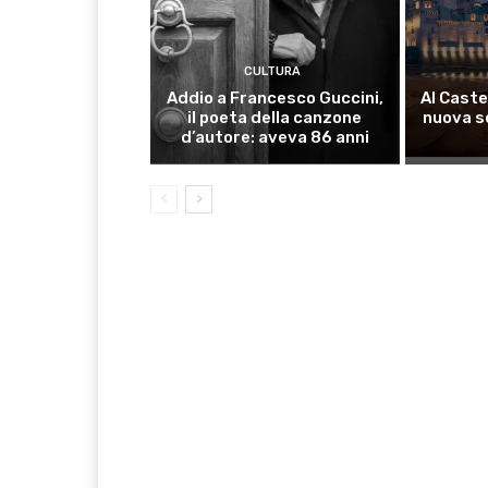
CULTURA
Addio a Francesco Guccini,
Al Caste
il poeta della canzone
nuova s
d’autore: aveva 86 anni