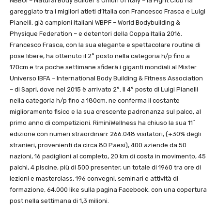
NBBUI – Natural Body Builder’s Union of Italy – la Fight Club ha
gareggiato tra i migliori atleti d’Italia con Francesco Frasca e Luigi
Pianelli, già campioni italiani WBPF – World Bodybuilding &
Physique Federation – e detentori della Coppa Italia 2016.
Francesco Frasca, con la sua elegante e spettacolare routine di
pose libere, ha ottenuto il 2° posto nella categoria h/p fino a
170cm e tra poche settimane sfiderà i giganti mondiali al Mister
Universo IBFA – International Body Building & Fitness Association
– di Sapri, dove nel 2015 è arrivato 2°. Il 4° posto di Luigi Pianelli
nella categoria h/p fino a 180cm, ne conferma il costante
miglioramento fisico e la sua crescente padronanza sul palco, al
primo anno di competizioni. RiminiWellness ha chiuso la sua 11^
edizione con numeri straordinari: 266.048 visitatori, (+30% degli
stranieri, provenienti da circa 80 Paesi), 400 aziende da 50
nazioni, 16 padiglioni al completo, 20 km di costa in movimento, 45
palchi, 4 piscine, più di 500 presenter, un totale di 1960 tra ore di
lezioni e masterclass, 196 convegni, seminari e attività di
formazione, 64.000 like sulla pagina Facebook, con una copertura
post nella settimana di 1,3 milioni.