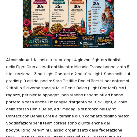
Ai campionati italiani di kick boxing i 4 giovani fighters finalisti
della Fight Club allenati dal Maestro Michele Frasca hanno vinto 5
titoli nazionali: 3 nel Light Contact e 2 nel Kick Light. Sono saliti sui
gradini più alti del podio: Sara Pistilli e Daniel Borsei, per entrambi
2 titoli in 2 diverse specialità, e Denis Balan (Light Contact). Ma i
ragazzi, per niente appagati, non si sono risparmiati ed hanno
portato a casa anche 1 medaglia d’argento nel Kick Light, al collo
dello stesso Denis Balan, ed 1 medaglia di bronzo nel Light
Contact con Daniel Loreti al termine di un combattutissimo match.
Soddisfazioni per il team corese sono giunte anche dal
bodybuilding. Al ’Rimini Classic’ organizzato dalla federazione