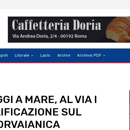
spoli
Litorale
Lazio
Archivi
Archivio PDF
I A MARE, AL VIA I
LIFICAZIONE SUL
ORVAIANICA