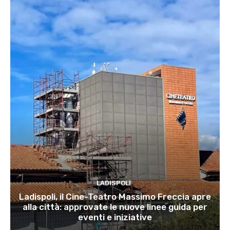
LADISPOLI
Ladispoli, il Cine-Teatro Massimo Freccia apre
alla città: approvate le nuove linee guida per
eventi e iniziative