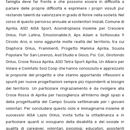
famiglia deve far fronte e che possono essere in difficoltà a
parlare delle proprie difficoltà e esprimere i propri vissuti pur
restando talenti da valorizzare in grado di fiorire nella società. Nel
corso di questo percorso annuale ai sostenitori iniziali, Comune di
Aprilia, ASD AISA Sport, Acondroplasia Insieme per Crescere
Onlus, Fish Latina, Emozionabile.it, Aps Adam e Sottoscala 9
Circolo Arci, si sono aggiunte molte realtà del territorio, tra cui
Diaphorà Onlus, Frammenti, Progetto Mamma Aprilia, Scuola
Popolare Tor San Lorenzo, Asd Studio e Gioco, Psi. Col., Girotondo
Onlus, Croce Rossa Aprilia, ASD Tetra Sport Aprilia, Un Albero per
Volare e Comitato Soci Coop che hanno conosciuto e apprezzato
le proposte del progetto e che stanno apportando riflessioni e
spunti per nuove progettazioni sempre più rispondenti ai bisogni
del territorio. Un particolare ringraziamento è da rivolgere alla
Croce Rossa di Aprilia per l’accoglienza all’interno degli spazi e
della progettualità del Campo Scuola settimanale per i giovani
volontari. Per concludere questo ciclo e immaginarne insieme di
successivi AISA Lazio Onlus, invita tutta la cittadinanza e in
particolare quanti si occupano della disabilità e del sociale in
qualità di caregiver, volontari, psicologi, educatori, assistenti