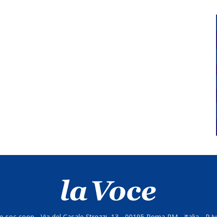
 soc coop - Via del Casale Strozzi, 13 - 00195 Roma RM - Italia - P.