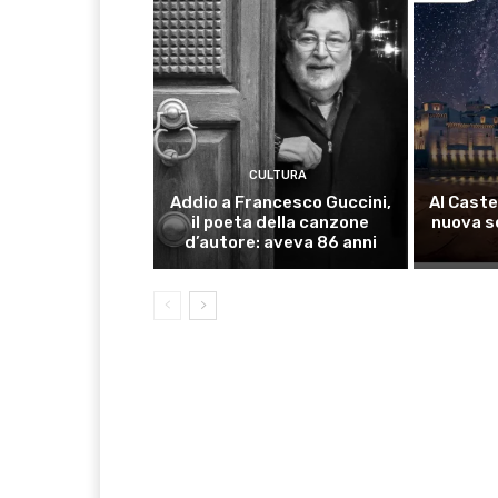
CULTURA
Addio a Francesco Guccini,
Al Caste
il poeta della canzone
nuova s
d’autore: aveva 86 anni