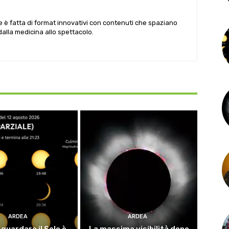
le è fatta di format innovativi con contenuti che spaziano
 dalla medicina allo spettacolo.
ARDEA
ARDEA
guardare il Sole è
La massima visibilità dopo