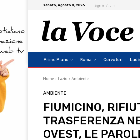
Sign in / Join
sabato, Agosto 8, 2026
Primo Piano
Roma
Cerveteri
Ladi
Home
Lazio
Ambiente
AMBIENTE
FIUMICINO, RIFIU
TRASFERENZA N
OVEST, LE PAROL