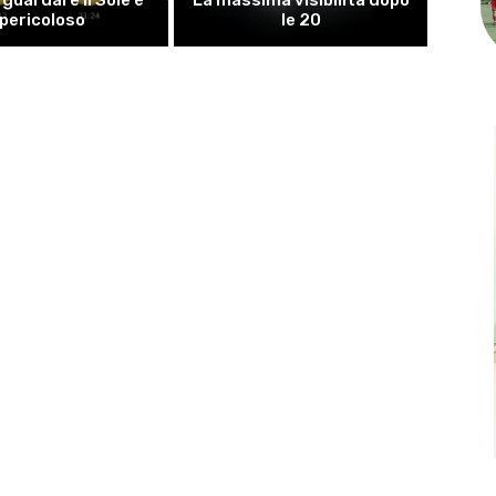
pericoloso
le 20