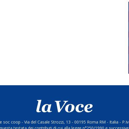
 soc coop - Via del Casale Strozzi, 13 - 00195 Roma RM - Italia - P.
questa testata dei contributi di cui alla legge n°250/1990 e successive