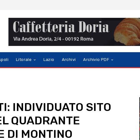
spoli
Litorale
Lazio
Archivi
Archivio PDF
TI: INDIVIDUATO SITO
EL QUADRANTE
E DI MONTINO