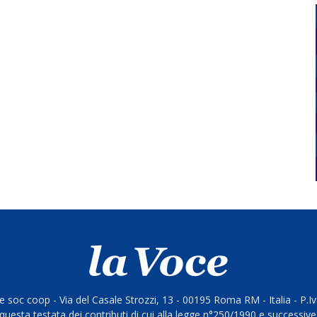
 soc coop - Via del Casale Strozzi, 13 - 00195 Roma RM - Italia - P.
questa testata dei contributi di cui alla legge n°250/1990 e successive