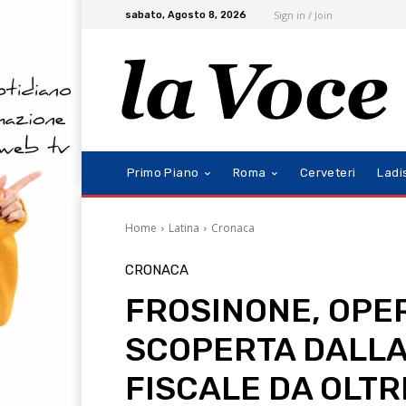
Sign in / Join
sabato, Agosto 8, 2026
Primo Piano
Roma
Cerveteri
Ladi
Home
Latina
Cronaca
CRONACA
FROSINONE, OPER
SCOPERTA DALLA
FISCALE DA OLTRE