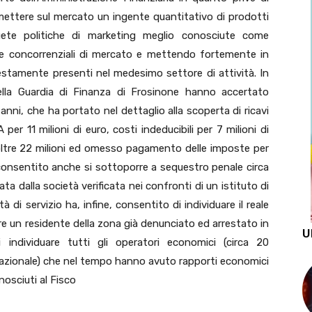
immettere sul mercato un ingente quantitativo di prodotti
ete politiche di marketing meglio conosciute come
le concorrenziali di mercato e mettendo fortemente in
nestamente presenti nel medesimo settore di attività. In
ella Guardia di Finanza di Frosinone hanno accertato
 anni, che ha portato nel dettaglio alla scoperta di ricavi
 per 11 milioni di euro, costi indeducibili per 7 milioni di
 oltre 22 milioni ed omesso pagamento delle imposte per
ha consentito anche si sottoporre a sequestro penale circa
a dalla società verificata nei confronti di un istituto di
à di servizio ha, infine, consentito di individuare il reale
ere un residente della zona già denunciato ed arrestato in
U
 individuare tutti gli operatori economici (circa 20
o nazionale) che nel tempo hanno avuto rapporti economici
nosciuti al Fisco