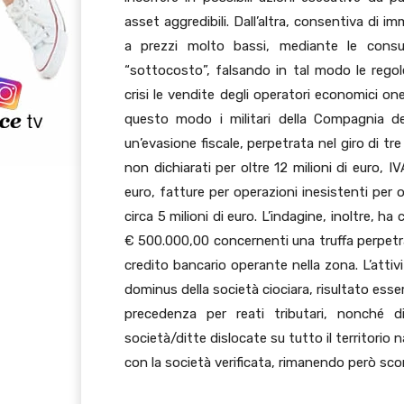
asset aggredibili. Dall’altra, consentiva di 
a prezzi molto bassi, mediante le consu
“sottocosto”, falsando in tal modo le rego
crisi le vendite degli operatori economici o
questo modo i militari della Compagnia d
un’evasione fiscale, perpetrata nel giro di tre
non dichiarati per oltre 12 milioni di euro, IVA
euro, fatture per operazioni inesistenti per
circa 5 milioni di euro. L’indagine, inoltre, 
€ 500.000,00 concernenti una truffa perpetrat
credito bancario operante nella zona. L’attivit
dominus della società ciociara, risultato ess
precedenza per reati tributari, nonché di
società/ditte dislocate su tutto il territori
con la società verificata, rimanendo però sco