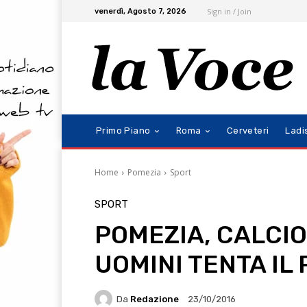
Sign in / Join
venerdì, Agosto 7, 2026
Primo Piano
Roma
Cerveteri
Ladi
Home
Pomezia
Sport
SPORT
POMEZIA, CALCIO:
UOMINI TENTA IL
Da
Redazione
23/10/2016