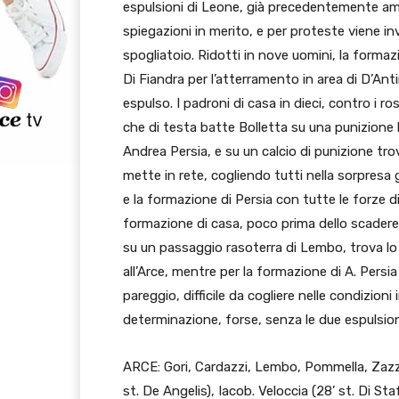
espulsioni di Leone, già precedentemente ammo
spiegazioni in merito, e per proteste viene i
spogliatoio. Ridotti in nove uomini, la formaz
Di Fiandra per l’atterramento in area di D’Ant
espulso. I padroni di casa in dieci, contro i 
che di testa batte Bolletta su una punizione 
Andrea Persia, e su un calcio di punizione tro
mette in rete, cogliendo tutti nella sorpresa 
e la formazione di Persia con tutte le forze d
formazione di casa, poco prima dello scadere, 
su un passaggio rasoterra di Lembo, trova lo
all’Arce, mentre per la formazione di A. Persia
pareggio, difficile da cogliere nelle condizion
determinazione, forse, senza le due espulsioni
ARCE: Gori, Cardazzi, Lembo, Pommella, Zazza,
st. De Angelis), Iacob. Veloccia (28’ st. Di S