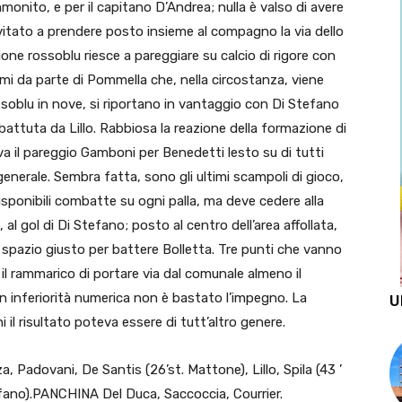
nito, e per il capitano D’Andrea; nulla è valso di avere
nvitato a prendere posto insieme al compagno la via dello
ione rossoblu riesce a pareggiare su calcio di rigore con
imi da parte di Pommella che, nella circostanza, viene
rossoblu in nove, si riportano in vantaggio con Di Stefano
battuta da Lillo. Rabbiosa la reazione della formazione di
va il pareggio Gamboni per Benedetti lesto su di tutti
generale. Sembra fatta, sono gli ultimi scampoli di gioco,
isponibili combatte su ogni palla, ma deve cedere alla
al gol di Di Stefano; posto al centro dell’area affollata,
 spazio giusto per battere Bolletta. Tre punti che vanno
 il rammarico di portare via dal comunale almeno il
i in inferiorità numerica non è bastato l’impegno. La
U
 il risultato poteva essere di tutt’altro genere.
 Padovani, De Santis (26’st. Mattone), Lillo, Spila (43 ’
tafano).PANCHINA Del Duca, Saccoccia, Courrier.