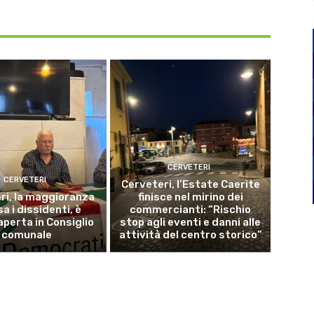
CERVETERI
CERVETERI
Cerveteri, l’Estate Caerite
ri, la maggioranza
finisce nel mirino dei
a i dissidenti, è
commercianti: “Rischio
aperta in Consiglio
stop agli eventi e danni alle
comunale
attività del centro storico”