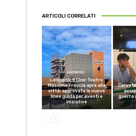
ARTICOLI CORRELATI
LADISPOLI
Ladispoli, il Cine-Teatro
Massimo Freccia apre alla
Cervete
città: approvate le nuove
accus
linee guida per eventi e
guerra 
iniziative