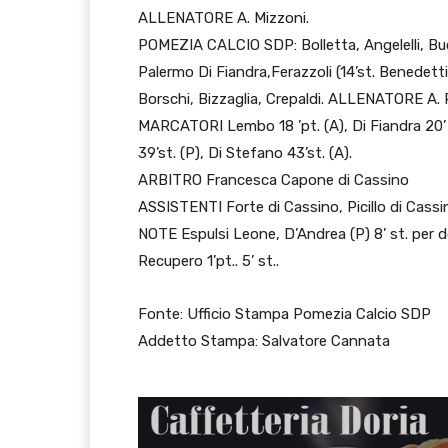
ALLENATORE A. Mizzoni.
POMEZIA CALCIO SDP: Bolletta, Angelelli, Bucc
Palermo Di Fiandra,Ferazzoli (14’st. Benedetti
Borschi, Bizzaglia, Crepaldi. ALLENATORE A. P
MARCATORI Lembo 18 ’pt. (A), Di Fiandra 20’ st
39’st. (P), Di Stefano 43’st. (A).
ARBITRO Francesca Capone di Cassino
ASSISTENTI Forte di Cassino, Picillo di Cassi
NOTE Espulsi Leone, D’Andrea (P) 8’ st. per d
Recupero 1’pt.. 5’ st..
Fonte: Ufficio Stampa Pomezia Calcio SDP
Addetto Stampa: Salvatore Cannata