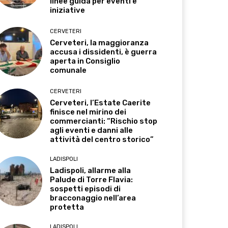
linee guida per eventi e
iniziative
CERVETERI
Cerveteri, la maggioranza
accusa i dissidenti, è guerra
aperta in Consiglio
comunale
CERVETERI
Cerveteri, l’Estate Caerite
finisce nel mirino dei
commercianti: “Rischio stop
agli eventi e danni alle
attività del centro storico”
LADISPOLI
Ladispoli, allarme alla
Palude di Torre Flavia:
sospetti episodi di
bracconaggio nell’area
protetta
LADISPOLI