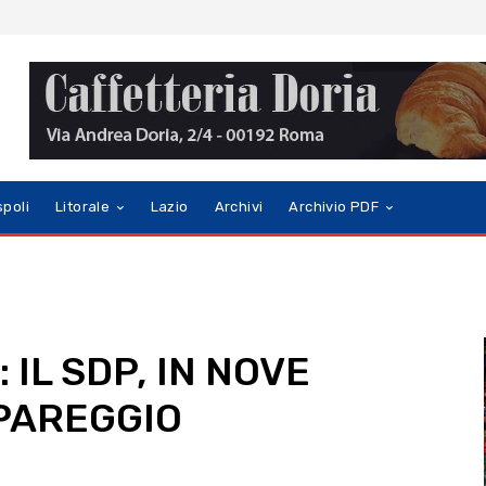
spoli
Litorale
Lazio
Archivi
Archivio PDF
 IL SDP, IN NOVE
 PAREGGIO