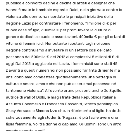
pubblico e coinvolto decine e decine di artisti e designer che
hanno firmato le bambole esposte. Baldi, nella giornata contro la
violenza alle donne, ha ricordato le principali iniziative della
Regione Lazio per contrastare il fenomeno: “1 milione di € per
nuove case rifugio, 600mila € per promuovere la cultura di
genere dedicati a scuole e associazioni, 400mila € per gli orfani di
vittime di femminicidi. Nonostante i costanti tagli noi come
Regione continuiamo a investire in un settore così delicato
passando dai 500mila € del 2012 ai complessivi 5 milioni di € di
oggi. Dal 2013 a oggi, solo nel Lazio, i femminicidi sono stati 45.
Davanti a questi numeri noi non possiamo far finta di niente ma
anzi dobbiamo combattere quotidianamente una battaglia di
cultura e amore, amore che non può essere mai possesso né
tantomeno violenza”. All’evento erano presenti anche Jo Squillo,
autrice di Wall of Dolls, le magistrate della Repubblica Italiana
Assunta Cocomello e Francesca Passaniti, l’atleta paralimpica
Giusy Versace e Simona Izzo che, in riferimento al figlio, ha detto
scherzosamente agli studenti: “Ragazzi, è più facile avere una
figlia femmina. Noi tra donne ci capiamo. Gli uomini sono un altro
mondo rispetto a noi”.