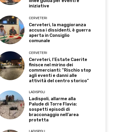
linee guida per eventi e
iniziative
CERVETERI
Cerveteri, la maggioranza
accusa i dissidenti, è guerra
aperta in Consiglio
comunale
CERVETERI
Cerveteri, l’Estate Caerite
finisce nel mirino dei
commercianti: “Rischio stop
agli eventi e danni alle
attività del centro storico”
LADISPOLI
Ladispoli, allarme alla
Palude di Torre Flavia:
sospetti episodi di
bracconaggio nell’area
protetta
LADISPOLI