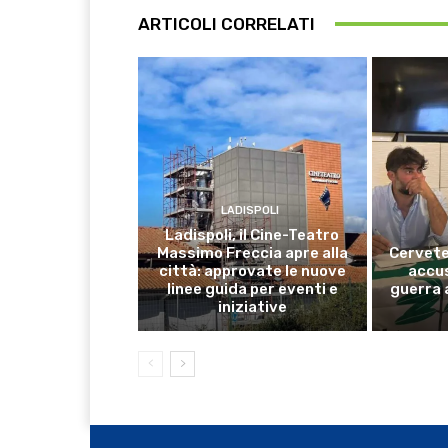
ARTICOLI CORRELATI
LADISPOLI
Ladispoli, il Cine-Teatro
Massimo Freccia apre alla
Cervete
città: approvate le nuove
accus
linee guida per eventi e
guerra 
iniziative