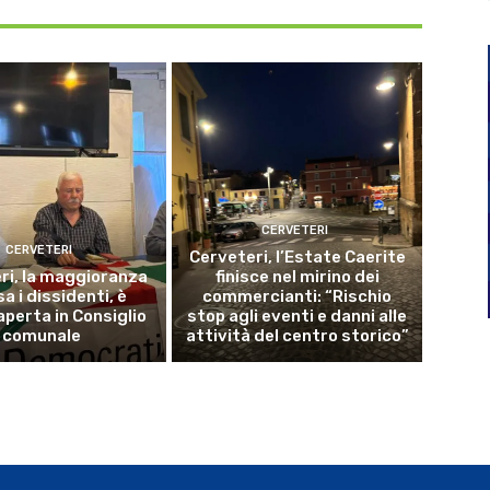
CERVETERI
CERVETERI
Cerveteri, l’Estate Caerite
ri, la maggioranza
finisce nel mirino dei
a i dissidenti, è
commercianti: “Rischio
aperta in Consiglio
stop agli eventi e danni alle
comunale
attività del centro storico”