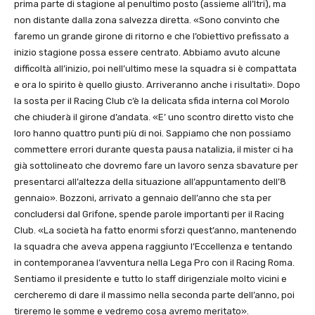
prima parte di stagione al penultimo posto (assieme all’Itri), ma
non distante dalla zona salvezza diretta. «Sono convinto che
faremo un grande girone di ritorno e che l’obiettivo prefissato a
inizio stagione possa essere centrato. Abbiamo avuto alcune
difficoltà all’inizio, poi nell’ultimo mese la squadra si è compattata
e ora lo spirito è quello giusto. Arriveranno anche i risultati». Dopo
la sosta per il Racing Club c’è la delicata sfida interna col Morolo
che chiuderà il girone d’andata. «E’ uno scontro diretto visto che
loro hanno quattro punti più di noi. Sappiamo che non possiamo
commettere errori durante questa pausa natalizia, il mister ci ha
già sottolineato che dovremo fare un lavoro senza sbavature per
presentarci all’altezza della situazione all’appuntamento dell’8
gennaio». Bozzoni, arrivato a gennaio dell’anno che sta per
concludersi dal Grifone, spende parole importanti per il Racing
Club. «La società ha fatto enormi sforzi quest’anno, mantenendo
la squadra che aveva appena raggiunto l’Eccellenza e tentando
in contemporanea l’avventura nella Lega Pro con il Racing Roma.
Sentiamo il presidente e tutto lo staff dirigenziale molto vicini e
cercheremo di dare il massimo nella seconda parte dell’anno, poi
tireremo le somme e vedremo cosa avremo meritato».