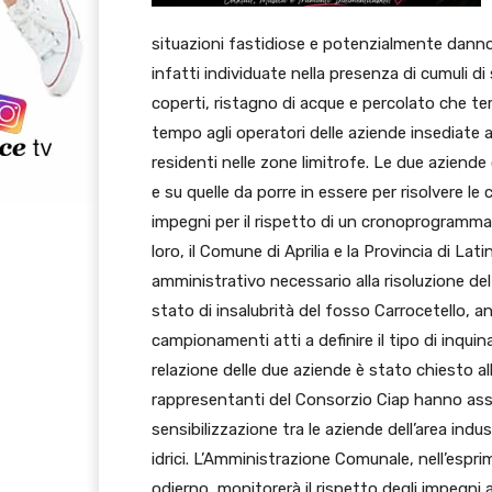
situazioni fastidiose e potenzialmente danno
infatti individuate nella presenza di cumuli di 
coperti, ristagno di acque e percolato che te
tempo agli operatori delle aziende insediate a
residenti nelle zone limitrofe. Le due aziend
e su quelle da porre in essere per risolvere le
impegni per il rispetto di un cronoprogramma 
loro, il Comune di Aprilia e la Provincia di La
amministrativo necessario alla risoluzione de
stato di insalubrità del fosso Carrocetello, 
campionamenti atti a definire il tipo di inquin
relazione delle due aziende è stato chiesto all
rappresentanti del Consorzio Ciap hanno as
sensibilizzazione tra le aziende dell’area indu
idrici. L’Amministrazione Comunale, nell’espri
odierno, monitorerà il rispetto degli impegni 