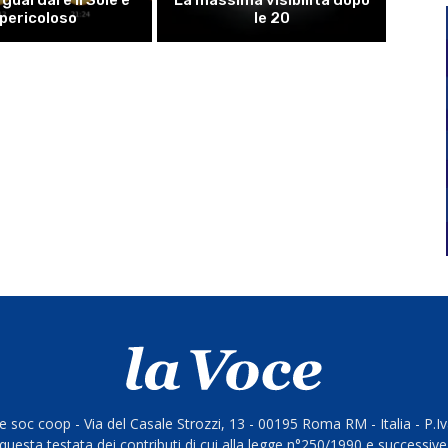
pericoloso
le 20
 soc coop - Via del Casale Strozzi, 13 - 00195 Roma RM - Italia - P.
questa testata dei contributi di cui alla legge n°250/1990 e successive