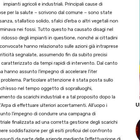
impianti agricoli e industriali. Principali cause di
se per la salute – scrivono dal comune – sono state
sanza, stallatico solido, sfalci d’erba o altri vegetali non
rminava nei fossi. Tutto questo ha causato disagi nel
 ridosso degli impianti in questione, nonché ai cittadini
e convocate hanno relazionato sulle azioni già intraprese
 criticità segnalate, assumendo fin da subito precisi
caratterizzato da tempi rapidi di intervento. Dal canto
tina hanno assunto l’impegno di accelerare l’iter
l problema. Particolare attenzione è stata posta sullo
anch’esso nel tempo oggetto di sopralluoghi,
amento da scarichi industriali e a tal proposito dopo la
U
’Arpa di effettuare ulteriori accertamenti. All’uopo i
sunto l’impegno di condurre una campagna di
striale finalizzata ad una corretta gestione degli scarichi
mere soddisfazione per gli esiti proficui del confronto
assunti da parte delle aziende mediante l’effettuazione di