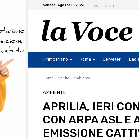
Sign in / Join
sabato, Agosto 8, 2026
Primo Piano
Roma
Cerveteri
Ladi
Home
Aprilia
Ambiente
AMBIENTE
APRILIA, IERI C
CON ARPA ASL E 
EMISSIONE CATTI