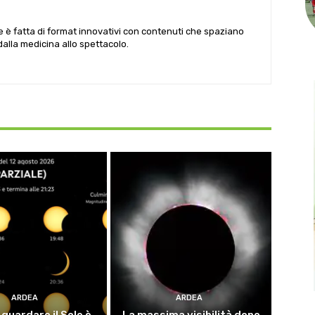
le è fatta di format innovativi con contenuti che spaziano
 dalla medicina allo spettacolo.
ARDEA
ARDEA
guardare il Sole è
La massima visibilità dopo