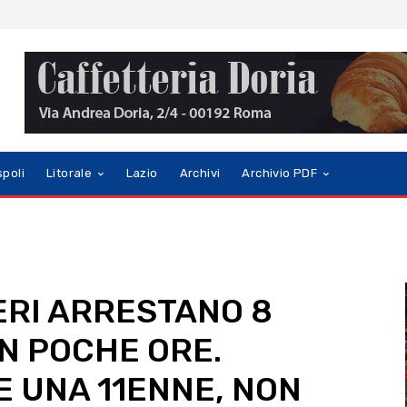
spoli
Litorale
Lazio
Archivi
Archivio PDF
ERI ARRESTANO 8
N POCHE ORE.
 UNA 11ENNE, NON