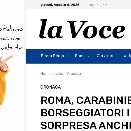
Sign in / Join
giovedì, Agosto 6, 2026
Primo Piano
Roma
Cerveteri
Ladi
Home
Lazio
Cronaca
CRONACA
ROMA, CARABINI
BORSEGGIATORI I
SORPRESA ANCHE