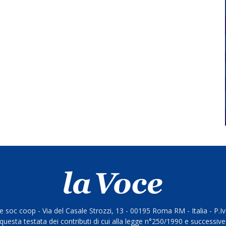
 soc coop - Via del Casale Strozzi, 13 - 00195 Roma RM - Italia - P.
questa testata dei contributi di cui alla legge n°250/1990 e successive