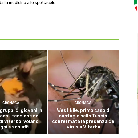
 dalla medicina allo spettacolo.
CRONACA
CRONACA
 gruppi di giovani in
West Nile, primo caso di
coni, tensione nel
contagio nella Tuscia:
di Viterbo: volano
confermata la presenza del
gni e schiaffi
virus a Viterbo