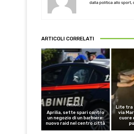
dalla politica allo sport,
ARTICOLI CORRELATI
CRONACA
Lite tra
Aprilia, sette spari contro
via Mar
un negozio di un barbiere:
cuore 
nuovo raid nel centro città
pu