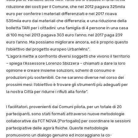
riduzione dei costi per il Comune, che nel 2012 pagava 325mila
euro per conferire i materiali differenziati e nel 2017 ricava
535mila euro dai materiali che differenzia; e una riduzione della
bolletta TARI per i cittadini: una famiglia di 4 persone in una casa
di 100 mq nel 2013 pagava 303 euro l’anno; nel 2017 paga 239
euro l’anno. Ma possiamo migliorare ancora, ed è proprio questo
l’obiettivo del progetto europeo UrbanWins”.
“L’agorà mette a confronto diversi soggetti che vivono il territorio
– spiega l’Assessore Lorenzo Sbizzera – chiamati a dare la loro
opinione e creare insieme soluzioni, schemi di consumo e
produzioni più sostenibili. Ce ne saranno diverse nel corso dei
prossimi mesi: l’obiettivo è trovare gli strumenti più adeguati per
la nostra Città per ridurre i rifiuti alla fonte”.
I facilitatori, provenienti dai Comuni pilota, per un totale di 20
partecipanti, sono stati formati attraverso nuove metodologie
collaborative da FCT NOVA (Portogallo) per coordinare le sessioni
partecipative delle agorà fisiche. Queste metodologie
promuovono un dialogo genuino ed incoraggiano la co-