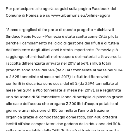
Per partecipare alle agorà, seguici sulla pagina Facebook del
Comune di Pomezia e su www.urbanwins.eu/online-agora
“Siamo orgogliosi di far parte di questo progetto – dichiara il
Sindaco Fabio Fucci – Pomezia è stata scelta come Città pilota
perché il cambiamento nel ciclo di gestione dei rifiuti e di tutela
dell’ambiente degli ultimi anni è stato importante. Pomezia già
raggiunge ottimi risultati nel recupero dei materiali attraverso la
raccolta differenziata arrivata nel 2017 al 66%: i rifiuti totali
prodotti sono scesi del 14% (da 3.047 tonnellate al mese nel 2014
a 2.625 tonnellate al mese nel 2017); i rifiuti indifferenziati
conferiti in discarica sono scesi del 65% (da 2594 tonnellate al
mese nel 2014 a 906 tonnellate al mese nel 2017); si è registrata
una riduzione di 30 tonnellate l’anno di bottiglie di plastica grazie
alle case dell’acqua che erogano 3.300 litri d’acqua potabile al
giorno e una riduzione di 100 tonnellate l’anno di frazione
organica grazie al compostaggio domestico, con 400 cittadini
iscritti all’albo compostatori che godono della riduzione del 30%
sulla parte variabile della TARI. Tutto ciò si traduce in una netta