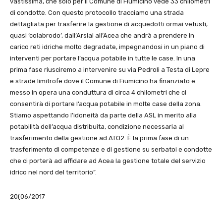
vastissima, che solo per il Comune di Fiumicino vede 33 chilometri
di condotte. Con questo protocollo tracciamo una strada
dettagliata per trasferire la gestione di acquedotti ormai vetusti,
quasi ‘colabrodo’, dall’Arsial all’Acea che andrà a prendere in
carico reti idriche molto degradate, impegnandosi in un piano di
interventi per portare l’acqua potabile in tutte le case. In una
prima fase riusciremo a intervenire su via Pedroli a Testa di Lepre
e strade limitrofe dove il Comune di Fiumicino ha finanziato e
messo in opera una conduttura di circa 4 chilometri che ci
consentirà di portare l’acqua potabile in molte case della zona.
Stiamo aspettando l’idoneità da parte della ASL in merito alla
potabilità dell’acqua distribuita, condizione necessaria al
trasferimento della gestione ad ATO2. È la prima fase di un
trasferimento di competenze e di gestione su serbatoi e condotte
che ci porterà ad affidare ad Acea la gestione totale del servizio
idrico nel nord del territorio”.
20(06/2017